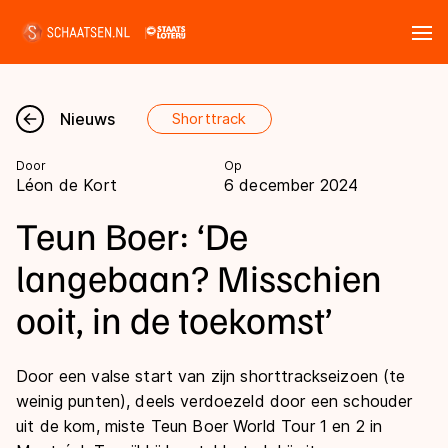
Tickets
Zoeken
Nieuws
Shorttrack
Nieuws
Door
Op
Léon de Kort
6 december 2024
Kalender
Teun Boer: ‘De
Disciplines
langebaan? Misschien
Marathon
ooit, in de toekomst’
Uitslagen
Langebaan
Langebaan
Shorttrack
Door een valse start van zijn shorttrackseizoen (te
Tijden & historie
weinig punten), deels verdoezeld door een schouder
Shorttrack
Inlineskaten
uit de kom, miste Teun Boer World Tour 1 en 2 in
Ranglijsten Langebaan
Marathon
Kunstschaatsen