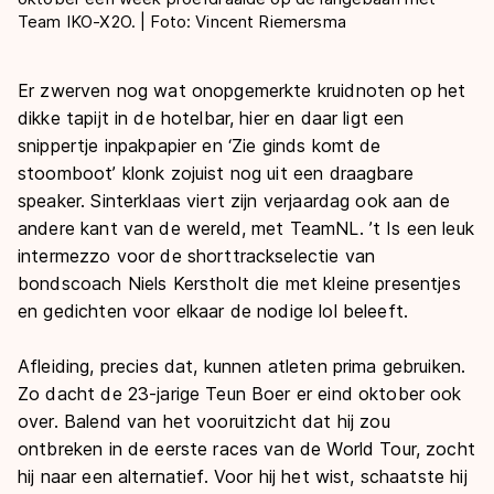
Team IKO-X2O. | Foto: Vincent Riemersma
Er zwerven nog wat onopgemerkte kruidnoten op het
dikke tapijt in de hotelbar, hier en daar ligt een
snippertje inpakpapier en ‘Zie ginds komt de
stoomboot’ klonk zojuist nog uit een draagbare
speaker. Sinterklaas viert zijn verjaardag ook aan de
andere kant van de wereld, met TeamNL. ’t Is een leuk
intermezzo voor de shorttrackselectie van
bondscoach Niels Kerstholt die met kleine presentjes
en gedichten voor elkaar de nodige lol beleeft.
Afleiding, precies dat, kunnen atleten prima gebruiken.
Zo dacht de 23-jarige Teun Boer er eind oktober ook
over. Balend van het vooruitzicht dat hij zou
ontbreken in de eerste races van de World Tour, zocht
hij naar een alternatief. Voor hij het wist, schaatste hij