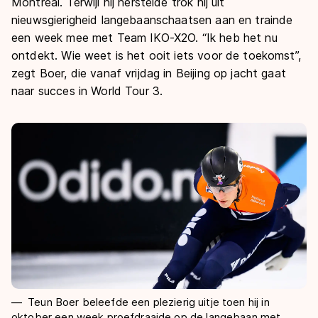
De weg op
Montréal. Terwijl hij herstelde trok hij uit
Persoonlijke records & tijden
Inlineskaten
nieuwsgierigheid langebaanschaatsen aan en trainde
Schoonrijden
Inschrijven wedstrijden
een week mee met Team IKO-X2O. “Ik heb het nu
Historie & statistiek
Schaatsfans
Kunstschaatsen
Natuurijs
ontdekt. Wie weet is het ooit iets voor de toekomst”,
Algemene Nederlandse Schaatstijd
zegt Boer, die vanaf vrijdag in Beijing op jacht gaat
Alles voor jou als schaatsfan
Deze zomer de weg op
Olympische Spelen
naar succes in World Tour 3.
Evenementen
Waar kan ik schaatsen en skaten?
Olympische Spelen
Tickets
Medaille overzicht
Livestreams
Medaillespiegel
Word schaatsfan!
Olympische uitslagen
Winacties
Van Jong tot Goud verhalen
Teun Boer beleefde een plezierig uitje toen hij in
oktober een week proefdraaide op de langebaan met