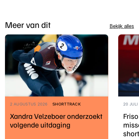
Meer van dit
Bekijk alles
2 AUGUSTUS 2026
SHORTTRACK
20 JULI
Xandra Velzeboer onderzoekt
Fris
volgende uitdaging
miss
shor