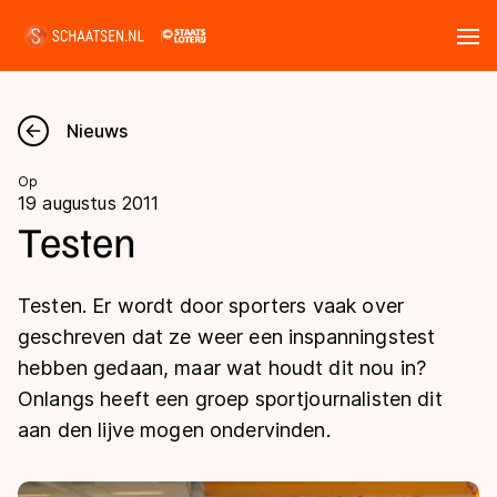
Tickets
Zoeken
Nieuws
Nieuws
Op
19 augustus 2011
Kalender
Testen
Disciplines
Testen. Er wordt door sporters vaak over
Marathon
geschreven dat ze weer een inspanningstest
Uitslagen
hebben gedaan, maar wat houdt dit nou in?
Langebaan
Onlangs heeft een groep sportjournalisten dit
Langebaan
Shorttrack
Tijden & historie
aan den lijve mogen ondervinden.
Shorttrack
Inlineskaten
Ranglijsten Langebaan
Marathon
Kunstschaatsen