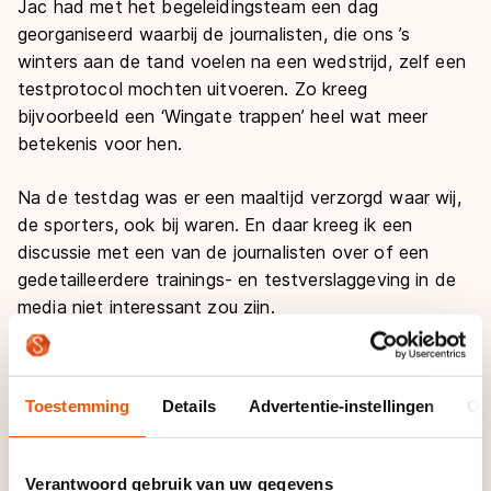
Jac had met het begeleidingsteam een dag
georganiseerd waarbij de journalisten, die ons ’s
winters aan de tand voelen na een wedstrijd, zelf een
testprotocol mochten uitvoeren. Zo kreeg
bijvoorbeeld een ‘Wingate trappen’ heel wat meer
betekenis voor hen.
Na de testdag was er een maaltijd verzorgd waar wij,
de sporters, ook bij waren. En daar kreeg ik een
discussie met een van de journalisten over of een
gedetailleerdere trainings- en testverslaggeving in de
media niet interessant zou zijn.
We werden het er over eens dat al te veel in detail
treden over onze dagelijkse bezigheden voor het
Toestemming
Details
Advertentie-instellingen
Ov
grote publiek waarschijnlijk niet zo interessant is. Toch
heb ik het idee dat er door kranten hierover betere
interviews geschreven kunnen worden.
Verantwoord gebruik van uw gegevens