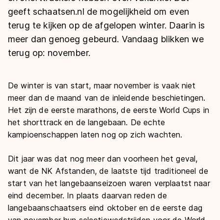
De weg op
Persoonlijke records & tijden
geeft schaatsen.nl de mogelijkheid om even
Inlineskaten
Schoonrijden
Inschrijven wedstrijden
terug te kijken op de afgelopen winter. Daarin is
Historie & statistiek
Schaatsfans
Kunstschaatsen
Natuurijs
meer dan genoeg gebeurd. Vandaag blikken we
Algemene Nederlandse Schaatstijd
terug op: november.
Alles voor jou als schaatsfan
Deze zomer de weg op
Olympische Spelen
Evenementen
Waar kan ik schaatsen en skaten?
De winter is van start, maar november is vaak niet
Olympische Spelen
Tickets
meer dan de maand van de inleidende beschietingen.
Medaille overzicht
Livestreams
Het zijn de eerste marathons, de eerste World Cups in
het shorttrack en de langebaan. De echte
Medaillespiegel
Word schaatsfan!
kampioenschappen laten nog op zich wachten.
Olympische uitslagen
Winacties
Dit jaar was dat nog meer dan voorheen het geval,
Van Jong tot Goud verhalen
want de NK Afstanden, de laatste tijd traditioneel de
start van het langebaanseizoen waren verplaatst naar
eind december. In plaats daarvan reden de
langebaanschaatsers eind oktober en de eerste dag