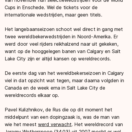
van november hun selectiewedstrijden voor de World
Cups in Enschede. Wel de tickets voor de
internationale wedstrijden, maar geen titels.
Het langebaanseizoen schoot wel direct in gang met
twee wereldbekerwedstrijden in Noord-Amerika. Er
werd door veel rijders reikhalzend naar uit gekeken,
want op de hooggelegen banen van Calgary en Salt
Lake City zijn er altijd kansen op wereldrecords.
De eerste dag van het wereldbekerseizoen in Calgary
viel in dat opzicht wat tegen, maar daarna volgden in
Canada en de week erna in Salt Lake City de
wereldrecords elkaar op.
Pavel Kulizhnikov, de Rus die op dit moment het
middelpunt van een dopingzaak is, was de man van
wie het meest
werd verwacht
. Het wereldrecord van
Jeremy Wotherspoon (34,03) uit 2007 mocht er wel