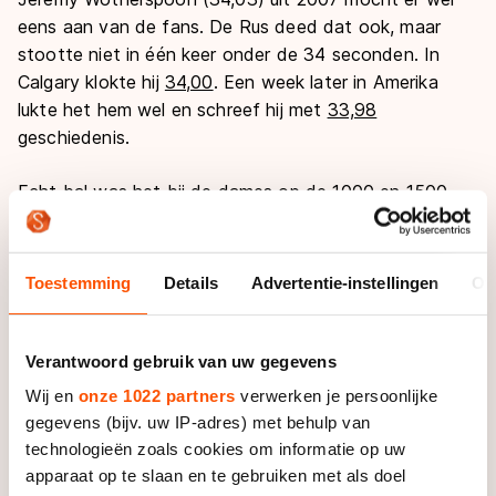
eens aan van de fans. De Rus deed dat ook, maar
stootte niet in één keer onder de 34 seconden. In
Calgary klokte hij
34,00
. Een week later in Amerika
lukte het hem wel en schreef hij met
33,98
geschiedenis.
Echt bal was het bij de dames op de 1000 en 1500
meter. Brittany Bowe en Heather Richardson-Bergsma
leken in een soort van haasje-over verwikkeld. De
vrouw van Jorrit Bergsma scherpte op 14 november
Toestemming
Details
Advertentie-instellingen
Ov
het wereldrecord op de kilometer bij tot
1.12,51
en een
dag later zette Bowe een nieuwe wereldrecordtijd van
1.51,59
op het bord op de 1500 meter. Het weekend
Verantwoord gebruik van uw gegevens
erna waren de rollen omgedraaid en reed Bowe een
Wij en
onze 1022 partners
verwerken je persoonlijke
nieuw record op de
kilometer
(1.12,18) en Richardson-
gegevens (bijv. uw IP-adres) met behulp van
Bergsma op de
schaatsmijl
(1.50,85).
technologieën zoals cookies om informatie op uw
apparaat op te slaan en te gebruiken met als doel
Het opzienbarendst van de twee wedstrijden op