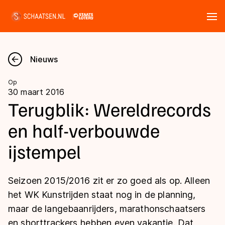
Tickets
Zoeken
Nieuws
Nieuws
Op
30 maart 2016
Kalender
Terugblik: Wereldrecords
en half-verbouwde
Disciplines
ijstempel
Marathon
Uitslagen
Langebaan
Seizoen 2015/2016 zit er zo goed als op. Alleen
Langebaan
Shorttrack
Tijden & historie
het WK Kunstrijden staat nog in de planning,
Shorttrack
Inlineskaten
maar de langebaanrijders, marathonschaatsers
Ranglijsten Langebaan
Marathon
en shorttrackers hebben even vakantie. Dat
Kunstschaatsen