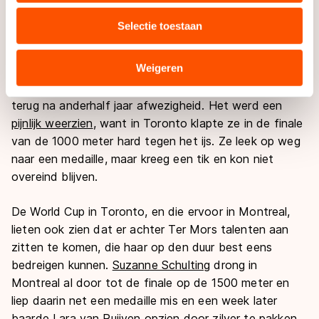
media, advertenties en analyse. Zij kunnen deze
in de KPN Marathon Cup. Hij nam daarmee de leiding
Selectie toestaan
combineren met andere gegevens die u aan hen heeft
in het klassement over en behield het leiderspak tot
verstrekt of die zij hebben verzameld via hun services.
aan het eind van de competitie.
Sommige partners kunnen gegevens doorgeven aan
Weigeren
landen buiten de EU, zoals de VS, waar mogelijk geen
In de World Cups shorttrack keerde Jorien ter Mors
adequaat beschermingsniveau geldt volgens de GDPR.
terug na anderhalf jaar afwezigheid. Het werd een
Door op ‘Toestaan’ te klikken, stemt u in met deze
pijnlijk weerzien
, want in Toronto klapte ze in de finale
overdracht. Meer informatie vindt u in ons
cookiebeleid
.
van de 1000 meter hard tegen het ijs. Ze leek op weg
naar een medaille, maar kreeg een tik en kon niet
overeind blijven.
De World Cup in Toronto, en die ervoor in Montreal,
lieten ook zien dat er achter Ter Mors talenten aan
zitten te komen, die haar op den duur best eens
bedreigen kunnen.
Suzanne Schulting
drong in
Montreal al door tot de finale op de 1500 meter en
liep daarin net een medaille mis en een week later
baarde
Lara van Ruijven
opzien door zilver te pakken