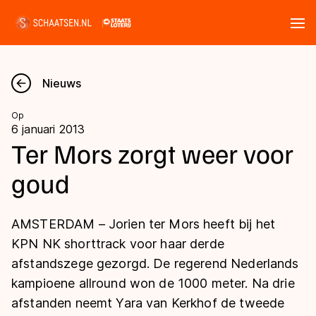
Tickets
Zoeken
Nieuws
Nieuws
Op
6 januari 2013
Kalender
Ter Mors zorgt weer voor
goud
Disciplines
Marathon
Uitslagen
AMSTERDAM – Jorien ter Mors heeft bij het
Langebaan
KPN NK shorttrack voor haar derde
Langebaan
afstandszege gezorgd. De regerend Nederlands
Shorttrack
Tijden & historie
kampioene allround won de 1000 meter. Na drie
Shorttrack
Inlineskaten
afstanden neemt Yara van Kerkhof de tweede
Ranglijsten Langebaan
Marathon
Kunstschaatsen