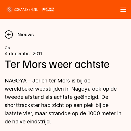
Tickets
Zoeken
Nieuws
Nieuws
Op
4 december 2011
Kalender
Ter Mors weer achtste
Disciplines
NAGOYA – Jorien ter Mors is bij de
Marathon
wereldbekerwedstrijden in Nagoya ook op de
Uitslagen
tweede afstand als achtste geëindigd. De
Langebaan
shorttrackster had zicht op een plek bij de
Langebaan
Shorttrack
Tijden & historie
laatste vier, maar strandde op de 1000 meter in
Shorttrack
Inlineskaten
de halve eindstrijd.
Ranglijsten Langebaan
Marathon
Kunstschaatsen