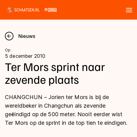
Tickets
Zoeken
Nieuws
Nieuws
Op
5 december 2010
Kalender
Ter Mors sprint naar
zevende plaats
Disciplines
Marathon
Uitslagen
CHANGCHUN – Jorien ter Mors is bij de
Langebaan
wereldbeker in Changchun als zevende
Langebaan
geëindigd op de 500 meter. Nooit eerder wist
Shorttrack
Tijden & historie
Ter Mors op de sprint in de top tien te eindigen.
Shorttrack
Inlineskaten
Ranglijsten Langebaan
Marathon
Kunstschaatsen