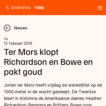
Tickets
Zoeken
Nieuws
Nieuws
Op
12 februari 2016
Kalender
Ter Mors klopt
Richardson en Bowe en
Disciplines
pakt goud
Marathon
Uitslagen
Langebaan
Jorien ter Mors heeft vrijdag de wereldtitel op de
Langebaan
Shorttrack
Tijden & historie
1000 meter in de wacht gesleept. De Twentse
Shorttrack
Inlineskaten
bleef in Kolomna de Amerikaanse dames Heather
Ranglijsten Langebaan
Marathon
Richardson-Bergsma en Brittany Bowe voor.
Kunstschaatsen