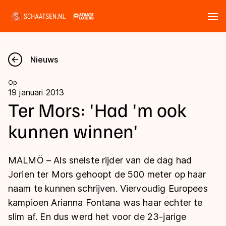
Tickets
Zoeken
Nieuws
Nieuws
Op
19 januari 2013
Kalender
Ter Mors: 'Had 'm ook
kunnen winnen'
Disciplines
Marathon
Uitslagen
MALMÖ – Als snelste rijder van de dag had
Langebaan
Jorien ter Mors gehoopt de 500 meter op haar
Langebaan
naam te kunnen schrijven. Viervoudig Europees
Shorttrack
Tijden & historie
kampioen Arianna Fontana was haar echter te
Shorttrack
Inlineskaten
slim af. En dus werd het voor de 23-jarige
Ranglijsten Langebaan
Marathon
Kunstschaatsen