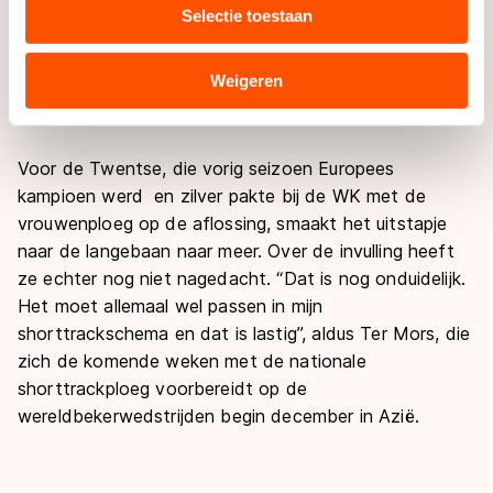
het NK een mooie ervaring. “Er is meer aandacht voor
Selectie toestaan
combineren met andere gegevens die u aan hen heeft
dit NK dan voor de shorttrackwedstrijden. Voor het
verstrekt of die zij hebben verzameld via hun services.
publiek ben ik niet bekend, maar mijn ploeggenoten
Sommige partners kunnen gegevens doorgeven aan
Weigeren
heb ik wel gehoord. Het is leuk dat ze mij hier komen
landen buiten de EU, zoals de VS, waar mogelijk geen
aanmoedigen.”
adequaat beschermingsniveau geldt volgens de GDPR.
Door op ‘Toestaan’ te klikken, stemt u in met deze
Voor de Twentse, die vorig seizoen Europees
overdracht. Meer informatie vindt u in ons
cookiebeleid
.
kampioen werd en zilver pakte bij de WK met de
vrouwenploeg op de aflossing, smaakt het uitstapje
naar de langebaan naar meer. Over de invulling heeft
ze echter nog niet nagedacht. “Dat is nog onduidelijk.
Het moet allemaal wel passen in mijn
shorttrackschema en dat is lastig”, aldus Ter Mors, die
zich de komende weken met de nationale
shorttrackploeg voorbereidt op de
wereldbekerwedstrijden begin december in Azië.