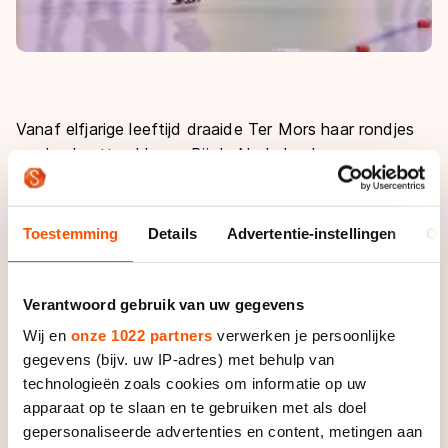
Vanaf elfjarige leeftijd draaide Ter Mors haar rondjes
op de shorttrackbaan. Bij de Nederlandse
shorttrackselectie stapte ze voor het eerst op
klapschaatsen. “Ik heb weinig ervaring met
langebaanwedstrijden. Met shorttrack weet ik precies
Toestemming
Details
Advertentie-instellingen
Ov
hoe hard ik moet schaatsen voor een rondje 9,5
(seconden, red.). Maar nu voel ik het verschil niet
tussen een 31-er of 33-er.”
Verantwoord gebruik van uw gegevens
Wij en
onze 1022 partners
verwerken je persoonlijke
En dat was precies wat haar in het eerste deel van
gegevens (bijv. uw IP-adres) met behulp van
haar drie kilometer opbrak. “Na de eerste ronde
technologieën zoals cookies om informatie op uw
ontspande ik teveel, dan schiet de rondetijd omhoog.
apparaat op te slaan en te gebruiken met als doel
Anders win je in het begin van de race zo één tot
gepersonaliseerde advertenties en content, metingen aan