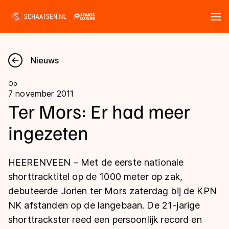
Tickets
Zoeken
Nieuws
Nieuws
Op
7 november 2011
Kalender
Ter Mors: Er had meer
ingezeten
Disciplines
Marathon
Uitslagen
HEERENVEEN – Met de eerste nationale
Langebaan
shorttracktitel op de 1000 meter op zak,
Langebaan
debuteerde Jorien ter Mors zaterdag bij de KPN
Shorttrack
Tijden & historie
NK afstanden op de langebaan. De 21-jarige
Shorttrack
Inlineskaten
shorttrackster reed een persoonlijk record en
Ranglijsten Langebaan
Marathon
Kunstschaatsen