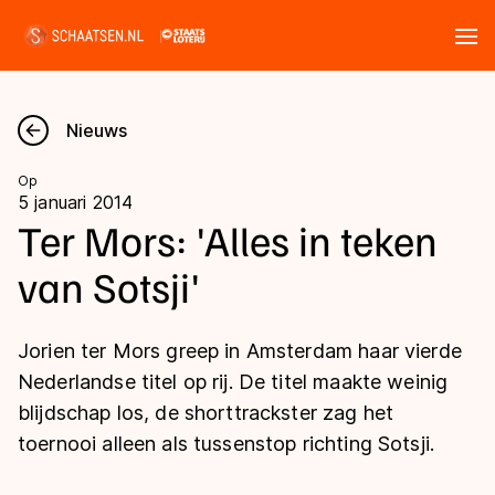
Tickets
Zoeken
Nieuws
Nieuws
Op
5 januari 2014
Kalender
Ter Mors: 'Alles in teken
van Sotsji'
Disciplines
Marathon
Uitslagen
Jorien ter Mors greep in Amsterdam haar vierde
Langebaan
Nederlandse titel op rij. De titel maakte weinig
Langebaan
blijdschap los, de shorttrackster zag het
Shorttrack
Tijden & historie
toernooi alleen als tussenstop richting Sotsji.
Shorttrack
Inlineskaten
Ranglijsten Langebaan
Marathon
Kunstschaatsen