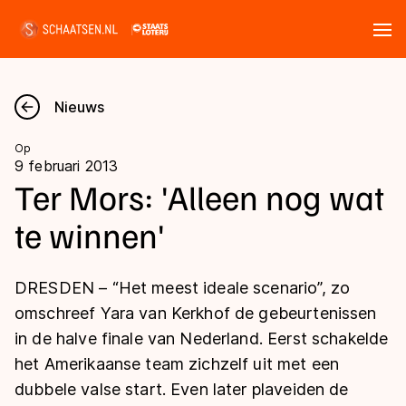
Tickets
Zoeken
Nieuws
Nieuws
Op
9 februari 2013
Kalender
Ter Mors: 'Alleen nog wat
te winnen'
Disciplines
Marathon
Uitslagen
DRESDEN – “Het meest ideale scenario”, zo
Langebaan
omschreef Yara van Kerkhof de gebeurtenissen
Langebaan
in de halve finale van Nederland. Eerst schakelde
Shorttrack
Tijden & historie
het Amerikaanse team zichzelf uit met een
Shorttrack
Inlineskaten
dubbele valse start. Even later plaveiden de
Ranglijsten Langebaan
Marathon
Kunstschaatsen