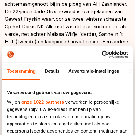
achternaamgenoot bij in de ploeg van AH Zaanlander.
De 22-jarige Jade Groenewoud is overgekomen van
Gewest Fryslân waarvoor ze twee winters schaatste.
Op het Daikin NK Allround van dit jaar eindigde ze als
vierde, net achter Melissa Wijfje (derde), Sanne in 't
Hof (tweede) en kampioen Gioya Lancee. Een andere
nieuweling in de formatie van Jillert Anema en Arjan
Samplonius is Naomi Kammeraat (17) die afgelopen
seizoen op de rijderslijst van TalentNED stond. Op het
Toestemming
Details
Advertentie-instellingen
Ov
WK Junioren greep ze in Inzell samen met Marika de
Glee en Mette ten Cate de bronzen plak op de
teamsprint.
Verantwoord gebruik van uw gegevens
Wij en
onze 1022 partners
verwerken je persoonlijke
gegevens (bijv. uw IP-adres) met behulp van
technologieën zoals cookies om informatie op uw
apparaat op te slaan en te gebruiken met als doel
gepersonaliseerde advertenties en content, metingen aan