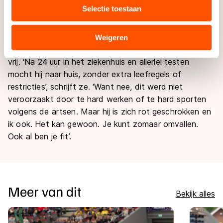
media, advertenties en analyse. Zij kunnen deze
Selectie toestaan
Wennemars laten weten dat haar man Erben onlangs
combineren met andere gegevens die u aan hen heeft
is getroffen door een hersenbloeding. Omdat de 50-
verstrekt of die zij hebben verzameld via hun services.
jarige oud-schaatser snel kon worden geholpen aan
Sommige partners kunnen gegevens doorgeven aan
Weigeren
een bloedpropje in zijn hoofd, kwam hij met de schrik
landen buiten de EU, zoals de VS, waar mogelijk geen
adequaat beschermingsniveau geldt volgens de GDPR.
vrij. ‘Na 24 uur in het ziekenhuis en allerlei testen
Door op ‘Toestaan’ te klikken, stemt u in met deze
mocht hij naar huis, zonder extra leefregels of
overdracht. Meer informatie vindt u in ons
cookiebeleid
.
restricties’, schrijft ze. ‘Want nee, dit werd niet
veroorzaakt door te hard werken of te hard sporten
volgens de artsen. Maar hij is zich rot geschrokken en
ik ook. Het kan gewoon. Je kunt zomaar omvallen.
Ook al ben je fit’.
Meer van dit
Bekijk alles