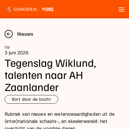
Tickets
Zoeken
Nieuws
Nieuws
Op
3 juni 2026
Kalender
Tegenslag Wiklund,
talenten naar AH
Disciplines
Zaanlander
Marathon
Uitslagen
Langebaan
Kort door de bocht
Langebaan
Shorttrack
Tijden & historie
Rubriek van nieuws en wetenswaardigheden uit de
Shorttrack
Inlineskaten
(inter)nationale schaats-, en skeelerwereld: het
Ranglijsten Langebaan
Marathon
overzicht van de voorbije dagen.
Kunstschaatsen