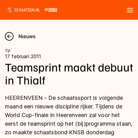
Tickets
Zoeken
Nieuws
Nieuws
Op
17 februari 2011
Kalender
Teamsprint maakt debuut
in Thialf
Disciplines
Marathon
Uitslagen
HEERENVEEN - De schaatssport is volgende
Langebaan
maand een nieuwe discipline rijker. Tijdens de
Langebaan
World Cup-finale in Heerenveen zal voor het
Shorttrack
Tijden & historie
eerst de teamsprint op het (bij)programma staan,
Shorttrack
Inlineskaten
zo maakte schaatsbond KNSB donderdag
Ranglijsten Langebaan
Marathon
Kunstschaatsen