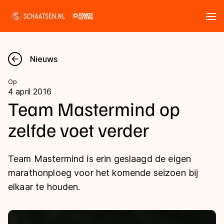
Tickets
Zoeken
Nieuws
Nieuws
Op
4 april 2016
Kalender
Team Mastermind op
zelfde voet verder
Disciplines
Marathon
Uitslagen
Team Mastermind is erin geslaagd de eigen
Langebaan
marathonploeg voor het komende seizoen bij
Langebaan
elkaar te houden.
Shorttrack
Tijden & historie
Shorttrack
Inlineskaten
Ranglijsten Langebaan
Marathon
Kunstschaatsen