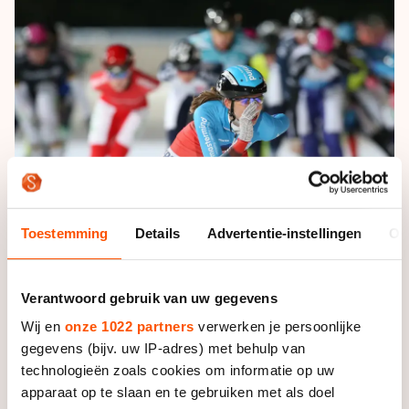
De weg op
Persoonlijke records & tijden
Inlineskaten
Schoonrijden
Inschrijven wedstrijden
Historie & statistiek
Schaatsfans
Kunstschaatsen
Natuurijs
Algemene Nederlandse Schaatstijd
Alles voor jou als schaatsfan
Deze zomer de weg op
Olympische Spelen
Evenementen
Waar kan ik schaatsen en skaten?
Olympische Spelen
Tickets
Medaille overzicht
Livestreams
Medaillespiegel
Toestemming
Details
Advertentie-instellingen
Ov
Word schaatsfan!
Olympische uitslagen
Winacties
Van Jong tot Goud verhalen
Verantwoord gebruik van uw gegevens
Wij en
onze 1022 partners
verwerken je persoonlijke
gegevens (bijv. uw IP-adres) met behulp van
technologieën zoals cookies om informatie op uw
Foto: Neeke Smit
apparaat op te slaan en te gebruiken met als doel