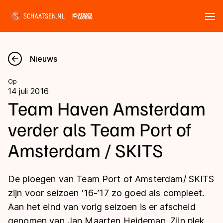
Tickets
Zoeken
Nieuws
Nieuws
Op
14 juli 2016
Kalender
Team Haven Amsterdam
verder als Team Port of
Disciplines
Amsterdam / SKITS
Marathon
Uitslagen
Langebaan
De ploegen van Team Port of Amsterdam/ SKITS
Langebaan
Shorttrack
Tijden & historie
zijn voor seizoen ‘16-’17 zo goed als compleet.
Shorttrack
Inlineskaten
Aan het eind van vorig seizoen is er afscheid
Ranglijsten Langebaan
Marathon
genomen van Jan Maarten Heideman. Zijn plek
Kunstschaatsen