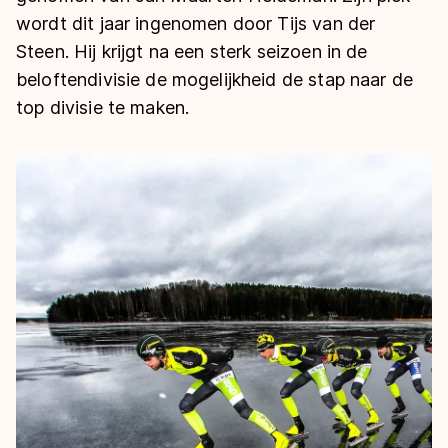
De weg op
Persoonlijke records & tijden
wordt dit jaar ingenomen door Tijs van der
Inlineskaten
Schoonrijden
Inschrijven wedstrijden
Steen. Hij krijgt na een sterk seizoen in de
Historie & statistiek
Schaatsfans
Kunstschaatsen
Natuurijs
beloftendivisie de mogelijkheid de stap naar de
Algemene Nederlandse Schaatstijd
top divisie te maken.
Alles voor jou als schaatsfan
Deze zomer de weg op
Olympische Spelen
Evenementen
Waar kan ik schaatsen en skaten?
Olympische Spelen
Tickets
Medaille overzicht
Livestreams
Medaillespiegel
Word schaatsfan!
Olympische uitslagen
Winacties
Van Jong tot Goud verhalen