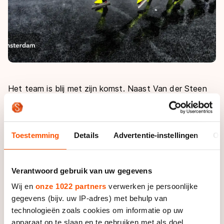
Het team is blij met zijn komst. Naast Van der Steen
zal het topdivisie team bestaan uit vier vertrouwde
gezichten, namelijk Erik Valent, Johan Hendriks,
Christoffel Hendriks en Bart van der Vlugt. Met een
Toestemming
Details
Advertentie-instellingen
Ov
zesde rijder is het team nog in gesprek.
Ook in de dames topdivisie is het team weer goed
Verantwoord gebruik van uw gegevens
vertegenwoordigd. Ellen de Waard en Esmee Visser
Wij en
onze 1022 partners
verwerken je persoonlijke
blijven in het flitsende geel rijden. Heidi Snoek en Anna
gegevens (bijv. uw IP-adres) met behulp van
Lof reden vorig jaar goede uitslagen in de zesbanen-
technologieën zoals cookies om informatie op uw
en regiotopwedstrijden en maken de overstap naar
apparaat op te slaan en te gebruiken met als doel