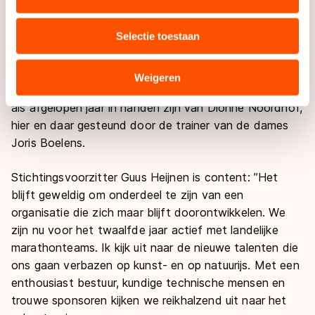
coaching van de heren topdivisieploeg. Bij de beloften
uw gebruik van onze site met onze partners voor social
zien we een bekend gezicht terug als ploegleider, Stan
media, advertenties en analyse. Zij kunnen deze
Selectie toestaan
van den Berg (oud topdivisierijder bij het team) neemt
combineren met andere gegevens die u aan hen heeft
deze rol over van Lars Haringsma en zal worden
verstrekt of die zij hebben verzameld via hun services.
bijgestaan door Leon Essink, die als invalcoach
Sommige partners kunnen gegevens doorgeven aan
Weigeren
betrokken blijft. Bij de dames zal de ploegleiding net
landen buiten de EU, zoals de VS, waar mogelijk geen
als afgelopen jaar in handen zijn van Dionne Noordhof,
adequaat beschermingsniveau geldt volgens de GDPR.
hier en daar gesteund door de trainer van de dames
Door op ‘Toestaan’ te klikken, stemt u in met deze
Joris Boelens.
overdracht. Meer informatie vindt u in ons
cookiebeleid
.
Stichtingsvoorzitter Guus Heijnen is content: ”Het
blijft geweldig om onderdeel te zijn van een
organisatie die zich maar blijft doorontwikkelen. We
zijn nu voor het twaalfde jaar actief met landelijke
marathonteams. Ik kijk uit naar de nieuwe talenten die
ons gaan verbazen op kunst- en op natuurijs. Met een
enthousiast bestuur, kundige technische mensen en
trouwe sponsoren kijken we reikhalzend uit naar het