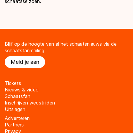
schaatsseizoen.
Blijf op de hoogte van al het schaatsnieuws via de
schaatsfanmailing
Meld je aan
Tickets
Nieuws & video
Schaatsfan
Inschrijven wedstrijden
Uitslagen
Adverteren
Partners
Privacy