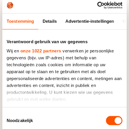
Toestemming
Details
Advertentie-instellingen
Ov
De 21-jarige Van Hemert komt over van Team Hart. Ze
Verantwoord gebruik van uw gegevens
kan goed uit de voeten op de 1000 en 1500 meter. In
Wij en
onze 1022 partners
verwerken je persoonlijke
2009 werd ze wereldkampioene bij de junioren en in
gegevens (bijv. uw IP-adres) met behulp van
2010 reed ze al eens een World Cup op de 1000 meter.
technologieën zoals cookies om informatie op uw
De specialiteit van Floor van den Brandt (21 jaar) ligt
apparaat op te slaan en te gebruiken met als doel
vooral op de 500 en 1000 meter. Ze achtste op het
gepersonaliseerde advertenties en content, metingen aan
KPN NK Sprint van dit jaar.
advertenties en content, inzicht in publiek en
productontwikkeling. U kunt kiezen wie uw gegevens
Coach Renate Groenewold over hun komst: “We
gebruikt en met welke doelen.
hebben een duidelijk visie bij onze ploeg. We willen
vrouwelijke schaatstalenten naar de top brengen.
Als u het toestaat, willen we ook graag:
Toestemmingsselectie
Roxanne en Floor passen uitstekend bij die visie en bij
Noodzakelijk
Informatie verzamelen over uw geografische locatie,
hoe wij als ploeg werken en met elkaar omgaan. Peter
die tot een paar meter nauwkeurig kan zijn