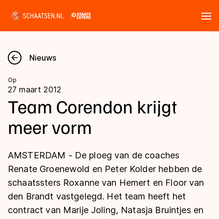
Tickets
Zoeken
Nieuws
Nieuws
Op
27 maart 2012
Kalender
Team Corendon krijgt
meer vorm
Disciplines
Marathon
Uitslagen
AMSTERDAM - De ploeg van de coaches
Langebaan
Renate Groenewold en Peter Kolder hebben de
Langebaan
schaatssters Roxanne van Hemert en Floor van
Shorttrack
Tijden & historie
den Brandt vastgelegd. Het team heeft het
Shorttrack
Inlineskaten
contract van Marije Joling, Natasja Bruintjes en
Ranglijsten Langebaan
Marathon
Kunstschaatsen