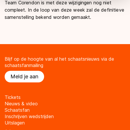
overdracht. Meer informatie vindt u in ons
cookiebeleid
.
Team Corendon is met deze wijzigingen nog niet
compleet. In de loop van deze week zal de definitieve
samenstelling bekend worden gemaakt.
Blijf op de hoogte van al het schaatsnieuws via de
schaatsfanmailing
Meld je aan
Tickets
Nieuws & video
Schaatsfan
Inschrijven wedstrijden
Uitslagen