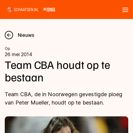
Tickets
Zoeken
Nieuws
Nieuws
Op
26 mei 2014
Kalender
Team CBA houdt op te
bestaan
Disciplines
Marathon
Uitslagen
Team CBA, de in Noorwegen gevestigde ploeg
Langebaan
van Peter Mueller, houdt op te bestaan.
Langebaan
Shorttrack
Tijden & historie
Shorttrack
Inlineskaten
Ranglijsten Langebaan
Marathon
Kunstschaatsen