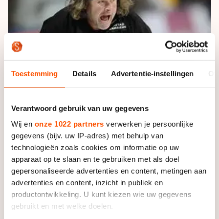
De weg op
Persoonlijke records & tijden
Inlineskaten
Schoonrijden
Inschrijven wedstrijden
Historie & statistiek
Schaatsfans
Kunstschaatsen
Natuurijs
Algemene Nederlandse Schaatstijd
Alles voor jou als schaatsfan
Deze zomer de weg op
Olympische Spelen
Evenementen
Toestemming
Details
Advertentie-instellingen
Ov
Waar kan ik schaatsen en skaten?
Olympische Spelen
Tickets
Medaille overzicht
Verantwoord gebruik van uw gegevens
Livestreams
Medaillespiegel
Wij en
onze 1022 partners
verwerken je persoonlijke
Word schaatsfan!
gegevens (bijv. uw IP-adres) met behulp van
Olympische uitslagen
Winacties
technologieën zoals cookies om informatie op uw
Van Jong tot Goud verhalen
apparaat op te slaan en te gebruiken met als doel
gepersonaliseerde advertenties en content, metingen aan
advertenties en content, inzicht in publiek en
productontwikkeling. U kunt kiezen wie uw gegevens
De sponsor haakt onder meer door de Nederlandse
gebruikt en met welke doelen.
overheersing in het schaatsen af, zo meldt het
AD
.