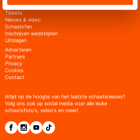
landen buiten de EU, zoals de VS, waar mogelijk geen
adequaat beschermingsniveau geldt volgens de GDPR.
Tickets
Door op ‘Toestaan’ te klikken, stemt u in met deze
Nieuws & video
Schaatsfan
overdracht. Meer informatie vindt u in ons
cookiebeleid
.
Inschrijven wedstrijden
Uitslagen
Adverteren
Partners
Privacy
Cookies
Contact
Altijd op de hoogte van het laatste schaatsnieuws?
Volg ons ook op social media voor alle leuke
schaatsfoto's, video's en meer!