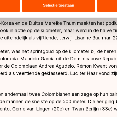
bineren met andere gegevens die u aan hen heeft verstrekt of d
Selectie toestaan
ers kunnen gegevens doorgeven aan landen buiten de EU, zoal
 geldt volgens de GDPR. Door op ‘Toestaan’ te klikken, stemt u
d-Korea en de Duitse Mareike Thum maakten het podi
ns
cookiebeleid
.
 in actie op de kilometer, maar werd in de halve fi
 uiteindelijk als vijftiende, terwijl Lisanne Buurman 
ter, was het sprintgoud op de kilometer bij de heren
Colombia.
Mauricio Garcia uit de Dominicaanse Republ
r de Colombiaan Andrea Agudelo. Rémon Kwant vond 
werd als veertiende geklasseerd. Luc ter Haar vond zi
den andermaal twee Colombianen een zege op hun palm
de mannen de snelste op de 500 meter. Die eer ging b
ento. Gerrie van Lingen (20e) en Twan Berlijn (33e) w