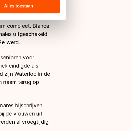
ie zij hebben verzameld via
Alles toestaan
s de VS, waar mogelijk geen
 in met deze overdracht.
um compleet. Bianca
nales uitgeschakeld.
22e werd.
 senioren voor
iek eindigde als
zijn Waterloo in de
jn naam terug op
ares bijschrijven.
ij de vrouwen uit
erden al vroegtijdig