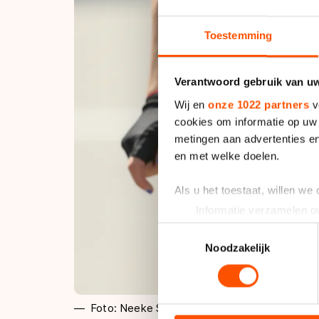
Toestemming
Verantwoord gebruik van u
Wij en
onze 1022 partners
v
cookies om informatie op uw 
metingen aan advertenties en
en met welke doelen.
Als u het toestaat, willen we
Informatie verzamelen ov
Uw apparaat identificere
Toestemmingsselectie
Lees meer over hoe uw perso
Noodzakelijk
toestemming op elk moment wi
We gebruiken cookies om cont
Foto: Neeke Smit
analyseren. We delen informa