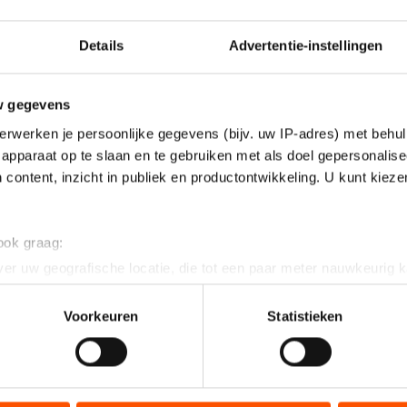
Details
Advertentie-instellingen
w gegevens
erwerken je persoonlijke gegevens (bijv. uw IP-adres) met behul
apparaat op te slaan en te gebruiken met als doel gepersonalise
 content, inzicht in publiek en productontwikkeling. U kunt kiez
 ook graag:
er uw geografische locatie, die tot een paar meter nauwkeurig k
n door het actief te scannen op specifieke eigenschappen (fingerp
onlijke gegevens worden verwerkt en stel uw voorkeuren in he
Voorkeuren
Statistieken
jzigen of intrekken in de Cookieverklaring.
ent en advertenties te personaliseren, socialmediafuncties te 
tie over uw gebruik van onze site met onze partners voor social