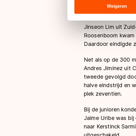
analyse. Zij kunnen deze com
Weigeren
hun services. Sommige partn
adequaat beschermingsniveau
Jinseon Lim uit Zui
Meer informatie vindt u in o
Roosenboom kwam ook
Daardoor eindigde ze
Net als op de 300 me
Andres Jiminez uit 
tweede gevolgd doo
halve eindstrijd en 
plek zeventien.
Bij de junioren kon
Jaime Uribe was bij 
naar Kerstinck Sarmi
uitgeschakeld.