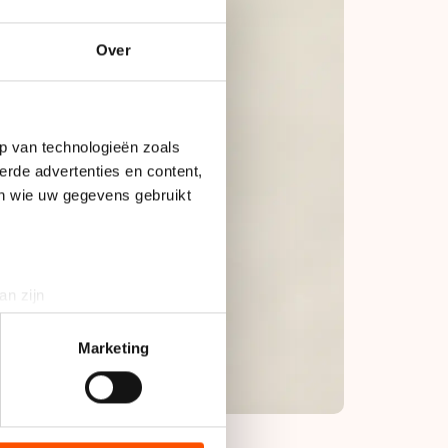
Over
p van technologieën zoals
erde advertenties en content,
en wie uw gegevens gebruikt
an zijn
rinting)
t
detailgedeelte
in. U kunt uw
Marketing
bieden en websiteverkeer te
 media, advertenties en