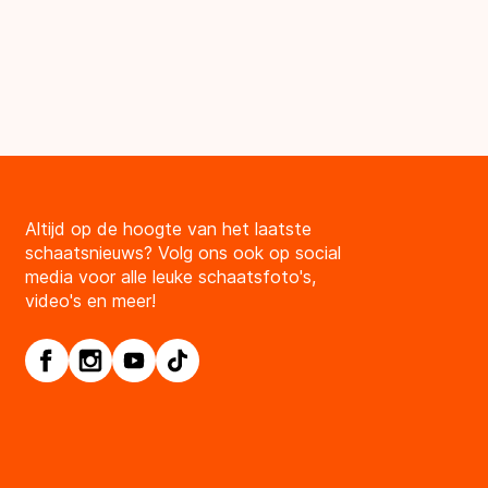
Altijd op de hoogte van het laatste
schaatsnieuws? Volg ons ook op social
media voor alle leuke schaatsfoto's,
video's en meer!