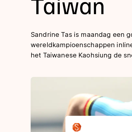
Taiwan
Tijden & historie
De weg op
Sandrine Tas is maandag een g
wereldkampioenschappen inline-
Schaatsfans
het Taiwanese Kaohsiung de sne
Olympische Spe