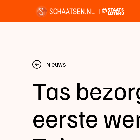
Nieuws
Nieuws
Tas bezor
Kalender
Disciplines
eerste wer
Uitslagen