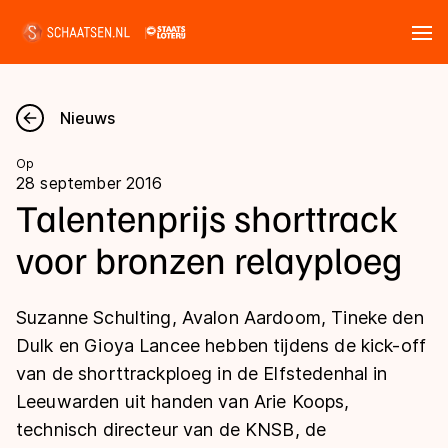
Tickets
Zoeken
Nieuws
Nieuws
Op
28 september 2016
Kalender
Talentenprijs shorttrack
voor bronzen relayploeg
Disciplines
Marathon
Uitslagen
Suzanne Schulting, Avalon Aardoom, Tineke den
Langebaan
Dulk en Gioya Lancee hebben tijdens de kick-off
Langebaan
van de shorttrackploeg in de Elfstedenhal in
Shorttrack
Tijden & historie
Leeuwarden uit handen van Arie Koops,
Shorttrack
Inlineskaten
technisch directeur van de KNSB, de
Ranglijsten Langebaan
Marathon
Kunstschaatsen