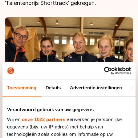
De weg op
’Talentenprijs Shorttrack’ gekregen.
Persoonlijke records & tijden
Inlineskaten
Schoonrijden
Inschrijven wedstrijden
Historie & statistiek
Schaatsfans
Kunstschaatsen
Natuurijs
Algemene Nederlandse Schaatstijd
Alles voor jou als schaatsfan
Deze zomer de weg op
Olympische Spelen
Evenementen
Waar kan ik schaatsen en skaten?
Olympische Spelen
Tickets
Medaille overzicht
Livestreams
Medaillespiegel
Word schaatsfan!
Toestemming
Details
Advertentie-instellingen
Ov
Olympische uitslagen
Winacties
Van Jong tot Goud verhalen
Verantwoord gebruik van uw gegevens
Wij en
onze 1022 partners
verwerken je persoonlijke
gegevens (bijv. uw IP-adres) met behulp van
technologieën zoals cookies om informatie op uw