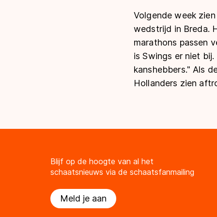
Volgende week zien 
wedstrijd in Breda. 
marathons passen vee
is Swings er niet bi
kanshebbers." Als d
Hollanders zien aftro
Blijf op de hoogte van al het
schaatsnieuws via de schaatsfanmailing
Meld je aan