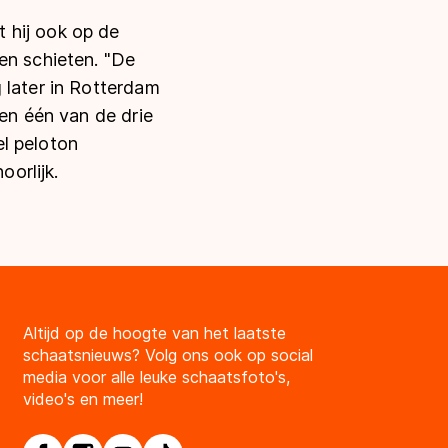
 hij ook op de
en schieten. "De
 later in Rotterdam
ben één van de drie
l peloton
oorlijk.
Altijd op de hoogte van het laatste
schaatsnieuws? Volg ons ook op social
media voor alle leuke schaatsfoto's,
video's en meer!