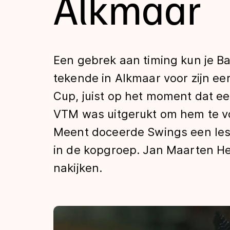
Alkmaar
Tijden & historie
De weg op
Een gebrek aan timing kun je Ba
tekende in Alkmaar voor zijn e
Schaatsfans
Cup, juist op het moment dat e
VTM was uitgerukt om hem te vol
Olympische Spe
Meent doceerde Swings een lesj
in de kopgroep. Jan Maarten H
nakijken.