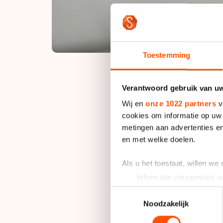
Toestemming
Verantwoord gebruik van u
Het scenario leek i
Wij en
onze 1022 partners
v
in de kopgroep van t
cookies om informatie op uw 
man die het tempo h
metingen aan advertenties en
en met welke doelen.
degene die het moest
Als u het toestaat, willen we
"Dit hadden we toch 
Informatie verzamelen ov
"Daar gaan we het i
Uw apparaat identificere
Toestemmingsselectie
Lees meer over hoe uw perso
Noodzakelijk
De Vries was niet de 
toestemming op elk moment wi
Dat deed ook Bart S