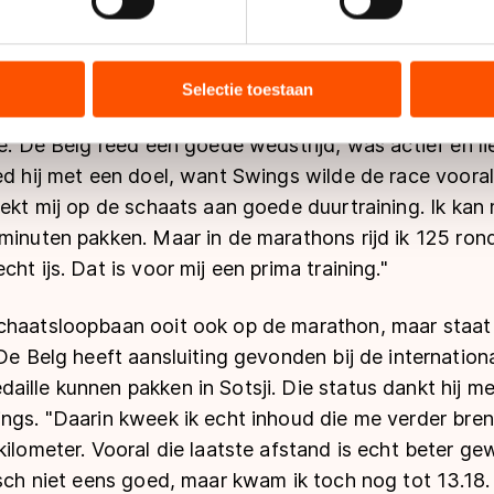
dat viel behoorlijk mee. Eigenlijk ging het in de laats
ent en advertenties te personaliseren, socialmediafuncties te 
Ik vond het prima zoals ze bij Van Werven reden."
tie over uw gebruik van onze site met onze partners voor social
bineren met andere gegevens die u aan hen heeft verstrekt of d
Selectie toestaan
ver om de winst van Swings op te hangen aan een misl
ers kunnen gegevens doorgeven aan landen buiten de EU, zoal
 geldt volgens de GDPR. Door op ‘Toestaan’ te klikken, stemt u
le. De Belg reed een goede wedstrijd, was actief en li
ns
cookiebeleid
.
ed hij met een doel, want Swings wilde de race vooral
eekt mij op de schaats aan goede duurtraining. Ik kan
minuten pakken. Maar in de marathons rijd ik 125 rond
ht ijs. Dat is voor mij een prima training."
chaatsloopbaan ooit ook op de marathon, maar staat
 De Belg heeft aansluiting gevonden bij de internation
ille kunnen pakken in Sotsji. Die status dankt hij m
ings. "Daarin kweek ik echt inhoud die me verder bre
kilometer. Vooral die laatste afstand is echt beter g
nisch niet eens goed, maar kwam ik toch nog tot 13.18