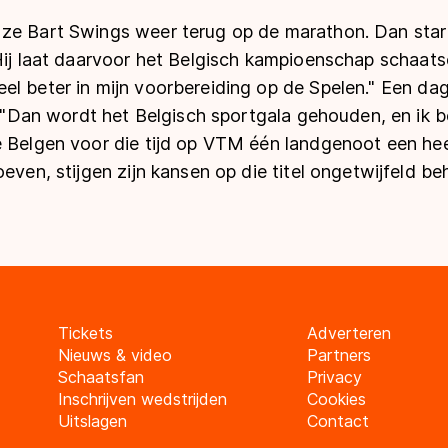
ze Bart Swings weer terug op de marathon. Dan start
Hij laat daarvoor het Belgisch kampioenschap schaats
l beter in mijn voorbereiding op de Spelen." Een dag
j. "Dan wordt het Belgisch sportgala gehouden, en ik 
e Belgen voor die tijd op VTM één landgenoot een hee
even, stijgen zijn kansen op die titel ongetwijfeld beh
Tickets
Adverteren
Nieuws & video
Partners
Schaatsfan
Privacy
Inschrijven wedstrijden
Cookies
Uitslagen
Contact