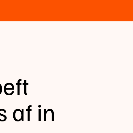
eft
 af in