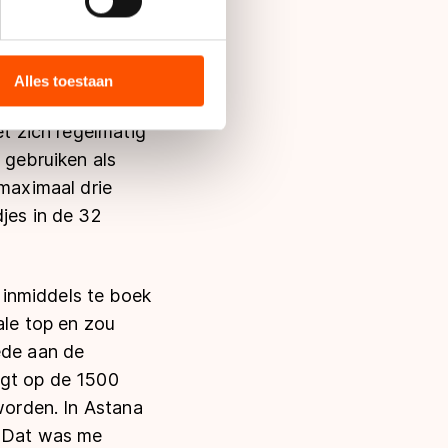
te tien ronden voor
bieden en websiteverkeer te
 media, advertenties en
ie zij hebben verzameld via
Alles toestaan
ukte strategie van
s de VS, waar mogelijk geen
 in met deze overdracht.
et zich regelmatig
 gebruiken als
 maximaal drie
jes in de 32
 inmiddels te boek
ale top en zou
ede aan de
ngt op de 1500
eworden. In Astana
. Dat was me