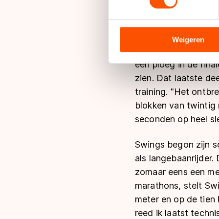
vond de Belg. "Maar 
We gebruiken cookies om cont
mij heel makkelijk. 
analyseren. We delen informa
analyse. Zij kunnen deze com
Weigeren
Het gaat echter te 
hun services. Sommige partn
adequaat beschermingsniveau
een ploeg in de fina
Meer informatie vindt u in o
zien. Dat laatste de
training. "Het ontbr
blokken van twintig 
seconden op heel slec
Swings begon zijn s
als langebaanrijder.
zomaar eens een meda
marathons, stelt Sw
meter en op de tien 
reed ik laatst tech