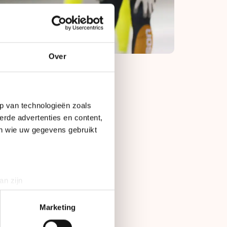
Over
an vertegenwoordigd
p van technologieën zoals
Bart de Vries was de
erde advertenties en content,
 Heideman was
en wie uw gegevens gebruikt
jk mis.
s eerlijk vast.
an zijn
rinting)
t
detailgedeelte
in. U kunt uw
Marketing
ploeg in de finale.
ben moeten maken",