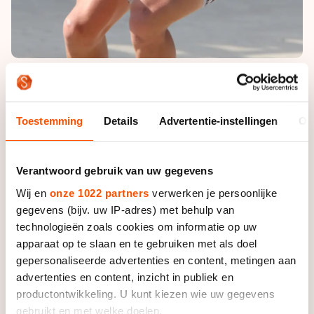
Een dag eerder belandde Swings op de 15 kilometer
afvalkoers nog naast het podium. Toen ging Peter
Toestemming
Details
Advertentie-instellingen
Ov
Michael met de zege aan de haal. De Nieuw-Zeelander
moest nu genoegen nemen met het zilver. Na
bestudering van de finishfoto bleek hij net een fractie
Verantwoord gebruik van uw gegevens
sneller dan Jorge David Bolanos Villacorte, de man uit
Wij en
onze 1022 partners
verwerken je persoonlijke
Ecuador die derde werd.
gegevens (bijv. uw IP-adres) met behulp van
technologieën zoals cookies om informatie op uw
De Nederlandse mannen eindigden allebei binnen de
apparaat op te slaan en te gebruiken met als doel
top vijftien, zij het net aan. Mark Horsten was de
gepersonaliseerde advertenties en content, metingen aan
eerste van de twee die afviel, met een vijftiende
advertenties en content, inzicht in publiek en
plaats als gevolg. Vlak daarna werd ook Ruurd Dijkstra
productontwikkeling. U kunt kiezen wie uw gegevens
uit koers genomen. De lange-afstandspecialist werd
gebruikt en met welke doelen.