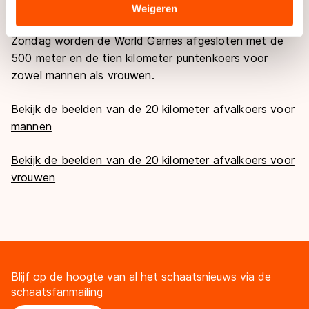
vanwege ziekte.
Sommige partners kunnen gegevens doorgeven aan
Weigeren
landen buiten de EU, zoals de VS, waar mogelijk geen
Zondag worden de World Games afgesloten met de
adequaat beschermingsniveau geldt volgens de GDPR.
Door op ‘Toestaan’ te klikken, stemt u in met deze
500 meter en de tien kilometer puntenkoers voor
overdracht. Meer informatie vindt u in ons
cookiebeleid
.
zowel mannen als vrouwen.
Bekijk de beelden van de 20 kilometer afvalkoers voor
mannen
Bekijk de beelden van de 20 kilometer afvalkoers voor
vrouwen
Blijf op de hoogte van al het schaatsnieuws via de
schaatsfanmailing