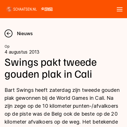
Tickets
Zoeken
Nieuws
Nieuws
Op
4 augustus 2013
Kalender
Swings pakt tweede
gouden plak in Cali
Disciplines
Marathon
Uitslagen
Bart Swings heeft zaterdag zijn tweede gouden
Langebaan
plak gewonnen bij de World Games in Cali. Na
Langebaan
zijn zege op de 10 kilometer punten-/afvalkoers
Shorttrack
Tijden & historie
op de piste was de Belg ook de beste op de 20
Shorttrack
Inlineskaten
kilometer afvalkoers op de weg. Het betekende
Ranglijsten Langebaan
Marathon
Kunstschaatsen