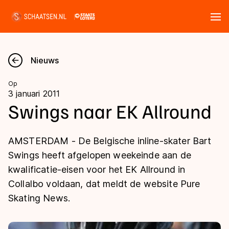
Tickets
Zoeken
Nieuws
Nieuws
Op
3 januari 2011
Kalender
Swings naar EK Allround
Disciplines
AMSTERDAM - De Belgische inline-skater Bart
Marathon
Swings heeft afgelopen weekeinde aan de
Uitslagen
kwalificatie-eisen voor het EK Allround in
Langebaan
Collalbo voldaan, dat meldt de website Pure
Langebaan
Shorttrack
Tijden & historie
Skating News.
Shorttrack
Inlineskaten
Ranglijsten Langebaan
Marathon
Kunstschaatsen