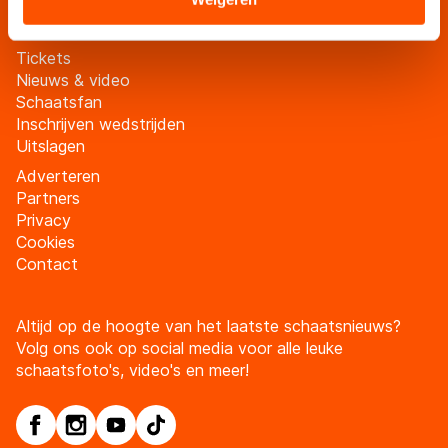
landen buiten de EU, zoals de VS, waar mogelijk geen
adequaat beschermingsniveau geldt volgens de GDPR.
Tickets
Door op ‘Toestaan’ te klikken, stemt u in met deze
Nieuws & video
overdracht. Meer informatie vindt u in ons
cookiebeleid
.
Schaatsfan
Inschrijven wedstrijden
Uitslagen
Adverteren
Partners
Privacy
Cookies
Contact
Altijd op de hoogte van het laatste schaatsnieuws?
Volg ons ook op social media voor alle leuke
schaatsfoto's, video's en meer!