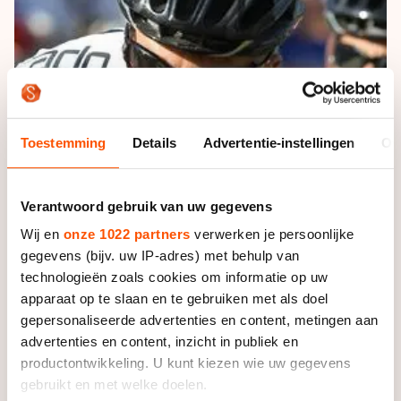
De weg op
Persoonlijke records & tijden
Inlineskaten
Schoonrijden
Inschrijven wedstrijden
Historie & statistiek
Schaatsfans
Kunstschaatsen
Natuurijs
Algemene Nederlandse Schaatstijd
Alles voor jou als schaatsfan
Deze zomer de weg op
Olympische Spelen
Evenementen
Waar kan ik schaatsen en skaten?
Toestemming
Details
Advertentie-instellingen
Ov
Olympische Spelen
Tickets
Medaille overzicht
Livestreams
Verantwoord gebruik van uw gegevens
Medaillespiegel
Word schaatsfan!
Wij en
onze 1022 partners
verwerken je persoonlijke
gegevens (bijv. uw IP-adres) met behulp van
Olympische uitslagen
Winacties
technologieën zoals cookies om informatie op uw
Van Jong tot Goud verhalen
apparaat op te slaan en te gebruiken met als doel
gepersonaliseerde advertenties en content, metingen aan
advertenties en content, inzicht in publiek en
productontwikkeling. U kunt kiezen wie uw gegevens
gebruikt en met welke doelen.