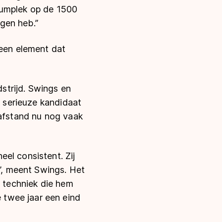
iumplek op de 1500
egen heb.”
 een element dat
strijd. Swings en
n serieuze kandidaat
 afstand nu nog vaak
el consistent. Zij
n”, meent Swings. Het
e techniek die hem
 twee jaar een eind