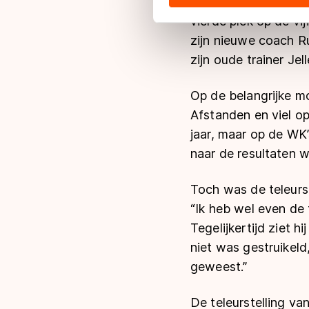
volgens plan: Swing
hun services. Sommige partn
vierde plek op de vi
adequaat beschermingsniveau
Meer informatie vindt u in o
zijn nieuwe coach Ru
zijn oude trainer Jell
Op de belangrijke m
Afstanden en viel op
jaar, maar op de WK’
naar de resultaten w
Toch was de teleurst
“Ik heb wel even de 
Tegelijkertijd ziet hi
niet was gestruikel
geweest.”
De teleurstelling v