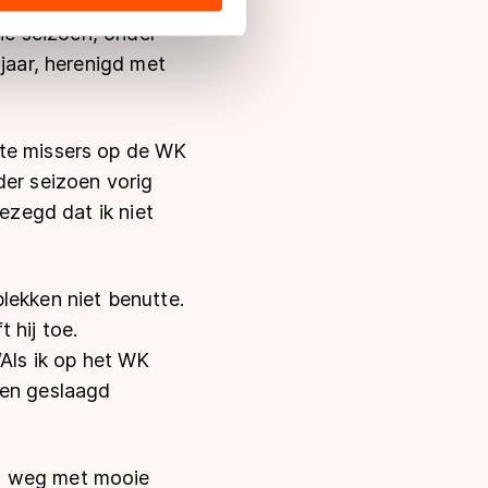
 en was met een
s de VS, waar mogelijk geen
che seizoen, onder
 in met deze overdracht.
 jaar, herenigd met
kte missers op de WK
der seizoen vorig
gezegd dat ik niet
lekken niet benutte.
 hij toe.
 “Als ik op het WK
oen geslaagd
el weg met mooie