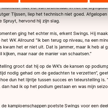
s wist zich rap een plek in de wereldtop te veroveren
ers kunnen gegevens doorgeven aan landen buiten de EU, zoal
jf kilometer niet ver van eremetaal. In het na-olympis
 geldt volgens de GDPR. Door op ‘Toestaan’ te klikken, stemt u
ns
cookiebeleid
.
tger Tijssen, liep het technisch niet goed. Afgelopen
e Spruyt, hervond hij zijn slag.
omenten ging het echter mis, erkent Swings. Hij maa
 het WK Allround “Ik ben terug op niveau, na een min
s kwam het er niet uit. Dat is jammer, maar ik heb al 
il kijken, maar naar de manier van schaatsen.”
elling groot dat hij op de WK’s de kansen op podiump
tijd nodig gehad om de gedachten te verzetten”, geeft
j hoe dun het lijntje tussen succes en teleurstelling is.
d, dan had ik op het podium gestaan en was mijn seiz
an de kampioenschappen poetste Swings voor een de