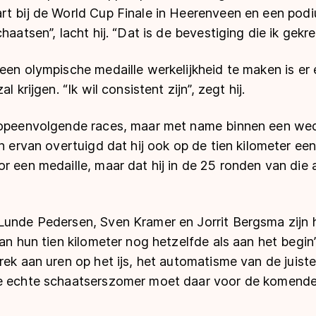
rt bij de World Cup Finale in Heerenveen en een pod
haatsen”, lacht hij. “Dat is de bevestiging die ik gekr
een olympische medaille werkelijkheid te maken is er
l krijgen. “Ik wil consistent zijn”, zegt hij.
 opeenvolgende races, maar met name binnen een wed
jn ervan overtuigd dat hij ook op de tien kilometer ee
r een medaille, maar dat hij in de 25 ronden van die
unde Pedersen, Sven Kramer en Jorrit Bergsma zijn he
van hun tien kilometer nog hetzelfde als aan het begi
rek aan uren op het ijs, het automatisme van de juist
e echte schaatserszomer moet daar voor de komende