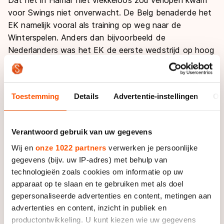
voor Swings niet onverwacht. De Belg benaderde het
EK namelijk vooral als training op weg naar de
Winterspelen. Anders dan bijvoorbeeld de
Nederlanders was het EK de eerste wedstrijd op hoog
niveau sinds begin december voor Swings, die
bovendien drie weken niet op het ijs had gestaan.
Toestemming
Details
Advertentie-instellingen
Ov
Voorafgaand aan het Essent ISU EK was zijn coach,
Bart Veldkamp, duidelijk geweest over het doel in
Hamar. "Het gaat om de uitvoering", zei hij. "En het is
Verantwoord gebruik van uw gegevens
een belangrijke prikkel die hij op nationaal niveau niet
Wij en
onze 1022 partners
verwerken je persoonlijke
heeft."
gegevens (bijv. uw IP-adres) met behulp van
technologieën zoals cookies om informatie op uw
Het EK volgde na een wat tegenvallend eerste deel
apparaat op te slaan en te gebruiken met als doel
van het seizoen. De Essent ISU World Cups waren niet
gepersonaliseerde advertenties en content, metingen aan
zo goed verlopen voor Swings, legde Veldkamp uit.
advertenties en content, inzicht in publiek en
"Dat was een heel leerzame ervaring. Hij is gevallen,
productontwikkeling. U kunt kiezen wie uw gegevens
moest naar de B-groep. Vervolgens moest hij knokken