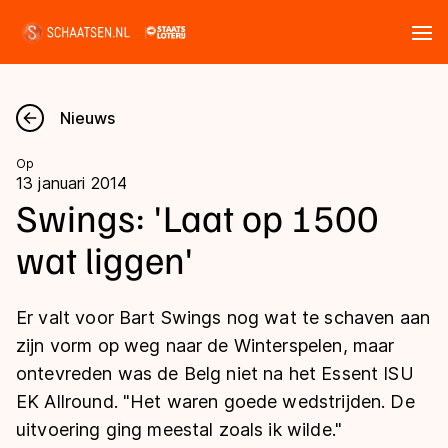
Tickets
Zoeken
Nieuws
Nieuws
Op
13 januari 2014
Kalender
Swings: 'Laat op 1500
wat liggen'
Disciplines
Marathon
Uitslagen
Er valt voor Bart Swings nog wat te schaven aan
Langebaan
zijn vorm op weg naar de Winterspelen, maar
Langebaan
ontevreden was de Belg niet na het Essent ISU
Shorttrack
Tijden & historie
EK Allround. "Het waren goede wedstrijden. De
Shorttrack
Inlineskaten
uitvoering ging meestal zoals ik wilde."
Ranglijsten Langebaan
Marathon
Kunstschaatsen