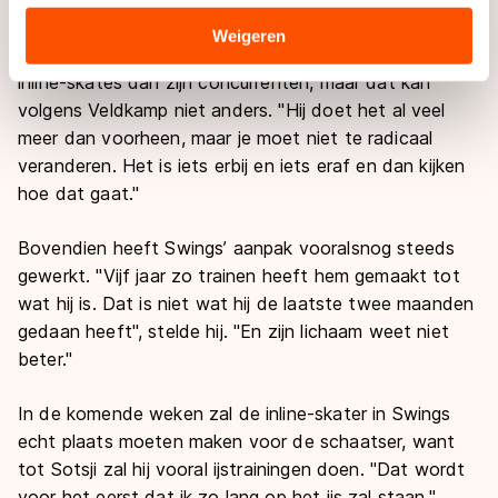
verstrekt of die zij hebben verzameld via hun services.
Opvallend blijft dat Swings relatief nog altijd weinig
Sommige partners kunnen gegevens doorgeven aan
Weigeren
trainingsuren op de ijsbaan maakt. Hij rijdt meer op de
landen buiten de EU, zoals de VS, waar mogelijk geen
inline-skates dan zijn concurrenten, maar dat kan
adequaat beschermingsniveau geldt volgens de GDPR.
volgens Veldkamp niet anders. "Hij doet het al veel
Door op ‘Toestaan’ te klikken, stemt u in met deze
meer dan voorheen, maar je moet niet te radicaal
overdracht. Meer informatie vindt u in ons
cookiebeleid
.
veranderen. Het is iets erbij en iets eraf en dan kijken
hoe dat gaat."
Bovendien heeft Swings’ aanpak vooralsnog steeds
gewerkt. "Vijf jaar zo trainen heeft hem gemaakt tot
wat hij is. Dat is niet wat hij de laatste twee maanden
gedaan heeft", stelde hij. "En zijn lichaam weet niet
beter."
In de komende weken zal de inline-skater in Swings
echt plaats moeten maken voor de schaatser, want
tot Sotsji zal hij vooral ijstrainingen doen. "Dat wordt
voor het eerst dat ik zo lang op het ijs zal staan."