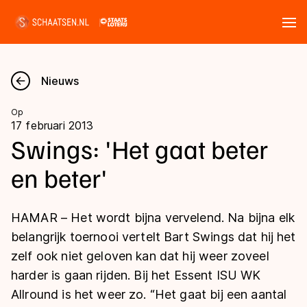
Tickets
Zoeken
Nieuws
Nieuws
Op
17 februari 2013
Kalender
Swings: 'Het gaat beter
en beter'
Disciplines
Marathon
Uitslagen
HAMAR – Het wordt bijna vervelend. Na bijna elk
Langebaan
belangrijk toernooi vertelt Bart Swings dat hij het
Langebaan
zelf ook niet geloven kan dat hij weer zoveel
Shorttrack
Tijden & historie
harder is gaan rijden. Bij het Essent ISU WK
Shorttrack
Inlineskaten
Allround is het weer zo. “Het gaat bij een aantal
Ranglijsten Langebaan
Marathon
Kunstschaatsen