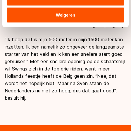
combineren met andere gegevens die u aan hen heeft
seconden te verbeteren. “Dat heeft me echt heel erg
verstrekt of die zij hebben verzameld via hun services.
verbaasd.” Met die toernooistart doet hij ineens
Sommige partners kunnen gegevens doorgeven aan
Weigeren
serieus mee om de medailles. “Ik heb het podium
landen buiten de EU, zoals de VS, waar mogelijk geen
inderdaad in zicht en ik zal er ook voor gaan”, zegt hij.
adequaat beschermingsniveau geldt volgens de GDPR.
Door op ‘Toestaan’ te klikken, stemt u in met deze
“Ik hoop dat ik mijn 500 meter in mijn 1500 meter kan
overdracht. Meer informatie vindt u in ons
cookiebeleid
.
inzetten. Ik ben namelijk zo ongeveer de langzaamste
starter van het veld en ik kan een snellere start goed
gebruiken.” Met een snellere opening op de schaatsmijl
wil Swings zich in de top drie rijden, want in een
Hollands feestje heeft de Belg geen zin. “Nee, dat
wordt het hopelijk niet. Maar na Sven staan de
Nederlanders nu niet zo hoog, dus dat gaat goed”,
besluit hij.