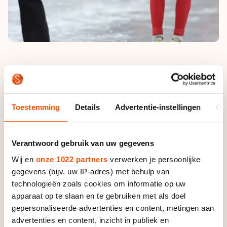
In de aanloop naar het EK had Swings weinig ijsuren
gemaakt en maakte hij al een sterke indruk, maar in de
aanloop naar het WK had hij wederom weinig op het ijs
gestaan omdat hij tentamens moest maken voor zijn
Toestemming
Details
Advertentie-instellingen
Ov
studie. Zijn bijzonder goede vorm leek dus weer uit de
lucht te komen vallen, maar dat weerspreekt Swings.
Verantwoord gebruik van uw gegevens
“Ik sta inderdaad maar weinig op het ijs. Zeker in
Wij en
onze 1022 partners
verwerken je persoonlijke
vergelijking met de Nederlanders heb ik weinig
gegevens (bijv. uw IP-adres) met behulp van
kwantiteit aan schaatstijd, maar de momenten dat ik
technologieën zoals cookies om informatie op uw
op het ijs sta benutten we heel efficiënt. Bovendien
apparaat op te slaan en te gebruiken met als doel
hebben we een bijzonder strak trainingsschema. Zo is
gepersonaliseerde advertenties en content, metingen aan
mijn training altijd van hoog niveau.”
advertenties en content, inzicht in publiek en