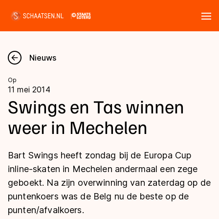
Tickets
Zoeken
Nieuws
Nieuws
Op
11 mei 2014
Kalender
Swings en Tas winnen
weer in Mechelen
Disciplines
Marathon
Uitslagen
Bart Swings heeft zondag bij de Europa Cup
Langebaan
inline-skaten in Mechelen andermaal een zege
Langebaan
geboekt. Na zijn overwinning van zaterdag op de
Shorttrack
Tijden & historie
puntenkoers was de Belg nu de beste op de
Shorttrack
Inlineskaten
punten/afvalkoers.
Ranglijsten Langebaan
Marathon
Kunstschaatsen