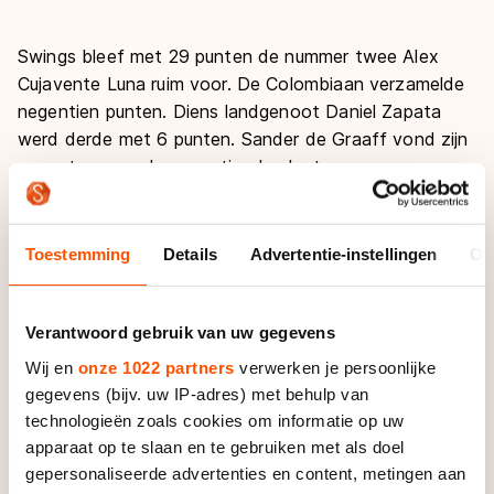
Swings bleef met 29 punten de nummer twee Alex
Cujavente Luna ruim voor. De Colombiaan verzamelde
negentien punten. Diens landgenoot Daniel Zapata
werd derde met 6 punten. Sander de Graaff vond zijn
naam terug op de negentiende plaats.
Eerder op de dag werd de 500 meter gewonnen door
Camilo Acosta. De Colombiaan was landgenoot
Toestemming
Details
Advertentie-instellingen
Ov
Andres Campo te snel af en zag de Spanjaard Ricardo
Campos derde worden. Overall gezien was de Belg
Tim Sibiet de beste van het Europa Cup-weekend.
Verantwoord gebruik van uw gegevens
Wij en
onze 1022 partners
verwerken je persoonlijke
Ook de punten/afvalkoers bij de vrouwen kende
gegevens (bijv. uw IP-adres) met behulp van
dezelfde winnares als de puntenkoers. Thuisrijdster
technologieën zoals cookies om informatie op uw
Sandrine Tas was de beste. Dan Guo uit China en de
apparaat op te slaan en te gebruiken met als doel
Colombiaanse Paola Segura maakten het podium
gepersonaliseerde advertenties en content, metingen aan