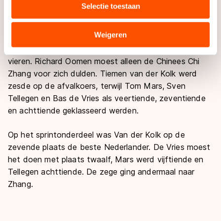
Selectie toestaan
combineren met andere gegevens die u aan hen heeft
Bons en Steenkamp het moesten doen met de
verstrekt of die zij hebben verzameld via hun services.
twaalfde, dertiende, achttiende en 21e plaats.
Sommige partners kunnen gegevens doorgeven aan
Weigeren
landen buiten de EU, zoals de VS, waar mogelijk geen
Bij de jongens viel er wel een Nederlandse ereplaats te
adequaat beschermingsniveau geldt volgens de GDPR.
vieren. Richard Oomen moest alleen de Chinees Chi
Door op ‘Toestaan’ te klikken, stemt u in met deze
Zhang voor zich dulden. Tiemen van der Kolk werd
overdracht. Meer informatie vindt u in ons
cookiebeleid
.
zesde op de afvalkoers, terwijl Tom Mars, Sven
Tellegen en Bas de Vries als veertiende, zeventiende
en achttiende geklasseerd werden.
Op het sprintonderdeel was Van der Kolk op de
zevende plaats de beste Nederlander. De Vries moest
het doen met plaats twaalf, Mars werd vijftiende en
Tellegen achttiende. De zege ging andermaal naar
Zhang.