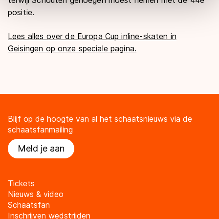
Door op ‘Toestaan’ te klikken, stemt u in met deze
positie.
overdracht. Meer informatie vindt u in ons
cookiebeleid
.
Lees alles over de Europa Cup inline-skaten in
Geisingen op onze speciale pagina.
Blijf op de hoogte van al het schaatsnieuws via de
schaatsfanmailing
Meld je aan
Tickets
Nieuws & video
Schaatsfan
Inschrijven wedstrijden