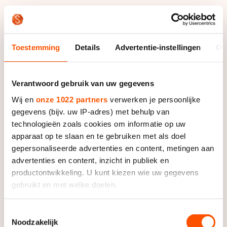
De Belg zette in de serie met zijn 14,199 de achtste
tijd op het bord en plaatste zich daarmee samen met
Toestemming
Details
Advertentie-instellingen
Ov
negen anderen voor de eindstrijd die zaterdag op het
programma staat.
Verantwoord gebruik van uw gegevens
Daarin zullen behalve Swings liefst zes Colombianen
Wij en
onze 1022 partners
verwerken je persoonlijke
van start gaan. Twee van hen - Andres Mauricio
gegevens (bijv. uw IP-adres) met behulp van
Jiminez en Andrés Felipe Munoz Franco - toonden
technologieën zoals cookies om informatie op uw
zich in de kwalificatieronde gezamenlijk de snelste
apparaat op te slaan en te gebruiken met als doel
(13,932).
gepersonaliseerde advertenties en content, metingen aan
advertenties en content, inzicht in publiek en
Edwin Estrada, Andres Agudelo, Manuel Fernando
productontwikkeling. U kunt kiezen wie uw gegevens
Saavedra Orozco en Camilo Acosta vergezellen hun
gebruikt en met welke doelen.
landgenoten in de finale, evenals de Chilenen Emanuell
en Lukas Silva Santibanez en Simon Albrecht uit
Als u het toestaat, willen we ook graag:
Toestemmingsselectie
Duitsland.
Noodzakelijk
Informatie verzamelen over uw geografische locatie,