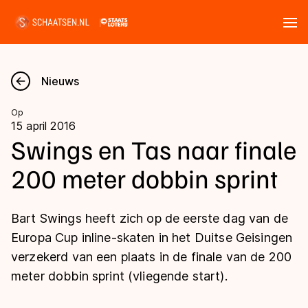
Tickets
Zoeken
Nieuws
Nieuws
Op
15 april 2016
Kalender
Swings en Tas naar finale
200 meter dobbin sprint
Disciplines
Marathon
Uitslagen
Bart Swings heeft zich op de eerste dag van de
Langebaan
Europa Cup inline-skaten in het Duitse Geisingen
Langebaan
verzekerd van een plaats in de finale van de 200
Shorttrack
Tijden & historie
meter dobbin sprint (vliegende start).
Shorttrack
Inlineskaten
Ranglijsten Langebaan
Marathon
Kunstschaatsen