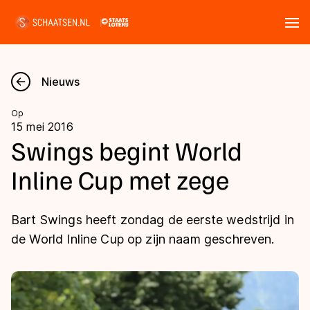
Tickets
Zoeken
Nieuws
Nieuws
Op
15 mei 2016
Kalender
Swings begint World
Inline Cup met zege
Disciplines
Marathon
Uitslagen
Bart Swings heeft zondag de eerste wedstrijd in
Langebaan
de World Inline Cup op zijn naam geschreven.
Langebaan
Shorttrack
Tijden & historie
Shorttrack
Inlineskaten
Ranglijsten Langebaan
Marathon
Kunstschaatsen