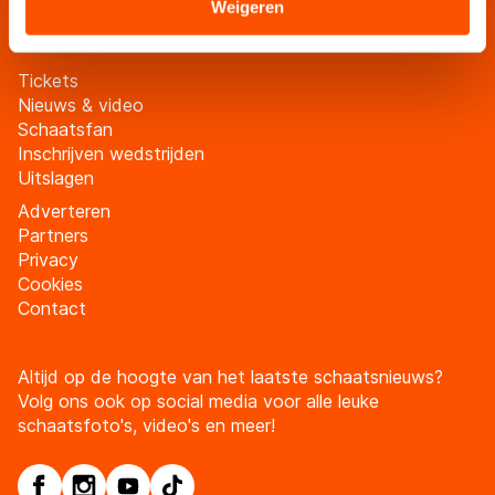
Meld je aan
Sommige partners kunnen gegevens doorgeven aan
Weigeren
landen buiten de EU, zoals de VS, waar mogelijk geen
adequaat beschermingsniveau geldt volgens de GDPR.
Tickets
Door op ‘Toestaan’ te klikken, stemt u in met deze
Nieuws & video
overdracht. Meer informatie vindt u in ons
cookiebeleid
.
Schaatsfan
Inschrijven wedstrijden
Uitslagen
Adverteren
Partners
Privacy
Cookies
Contact
Altijd op de hoogte van het laatste schaatsnieuws?
Volg ons ook op social media voor alle leuke
schaatsfoto's, video's en meer!