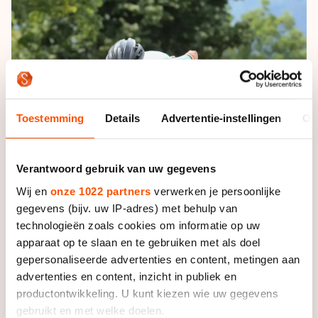
De weg op
Persoonlijke records & tijden
Inlineskaten
Schoonrijden
Inschrijven wedstrijden
Historie & statistiek
Schaatsfans
Kunstschaatsen
Natuurijs
Algemene Nederlandse Schaatstijd
Alles voor jou als schaatsfan
Deze zomer de weg op
Olympische Spelen
Evenementen
Waar kan ik schaatsen en skaten?
Toestemming
Details
Advertentie-instellingen
Ov
Olympische Spelen
Tickets
Medaille overzicht
Livestreams
Verantwoord gebruik van uw gegevens
Medaillespiegel
Word schaatsfan!
Wij en
onze 1022 partners
verwerken je persoonlijke
Olympische uitslagen
gegevens (bijv. uw IP-adres) met behulp van
Winacties
technologieën zoals cookies om informatie op uw
Van Jong tot Goud verhalen
apparaat op te slaan en te gebruiken met als doel
gepersonaliseerde advertenties en content, metingen aan
Foto: Neeke Smit
advertenties en content, inzicht in publiek en
productontwikkeling. U kunt kiezen wie uw gegevens
gebruikt en met welke doelen.
De Belg kwam in de marathon in het Zuid-Koreaanse