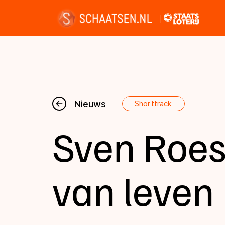
Nieuws
Nieuws
Shorttrack
Sven Roes
Kalender
Disciplines
van leven
Uitslagen