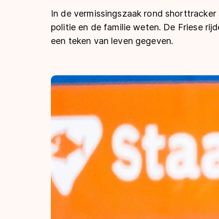
Tijden & historie
In de vermissingszaak rond shorttracker 
politie en de familie weten. De Friese r
een teken van leven gegeven.
De weg op
Schaatsfans
Olympische Spe