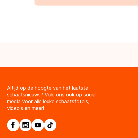
Altijd op de hoogte van het laatste
schaatsnieuws? Volg ons ook op social
media voor alle leuke schaatsfoto's,
video's en meer!