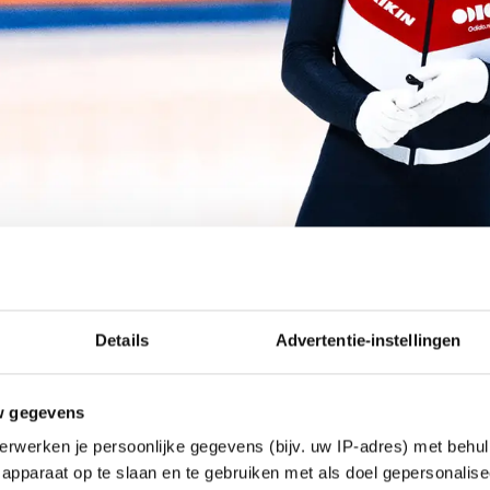
Details
Advertentie-instellingen
Shapevisions
w gegevens
erwerken je persoonlijke gegevens (bijv. uw IP-adres) met behul
ke situatie Sven Roes (mede namens familie en politi
apparaat op te slaan en te gebruiken met als doel gepersonalise