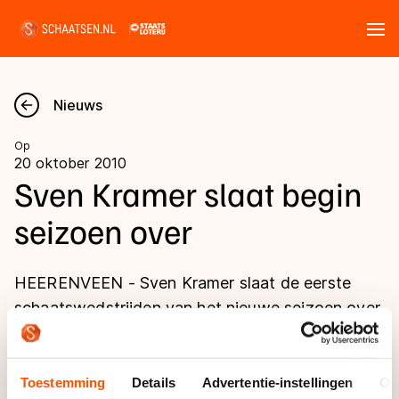
Tickets
Zoeken
Nieuws
Nieuws
Op
20 oktober 2010
Kalender
Sven Kramer slaat begin
seizoen over
Disciplines
Marathon
Uitslagen
HEERENVEEN - Sven Kramer slaat de eerste
Langebaan
schaatswedstrijden van het nieuwe seizoen over.
Langebaan
Dat maakte TVM, de werkgever van de
Shorttrack
Tijden & historie
olympisch kampioen op de 5 kilometer,
Shorttrack
Inlineskaten
woensdag bekend.
Toestemming
Details
Advertentie-instellingen
Ov
Ranglijsten Langebaan
Marathon
Kunstschaatsen