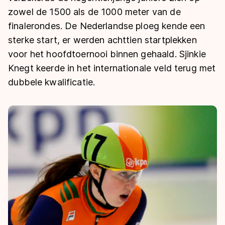
De weg op
Persoonlijke records & tijden
zowel de 1500 als de 1000 meter van de
Inlineskaten
Schoonrijden
Inschrijven wedstrijden
finalerondes. De Nederlandse ploeg kende een
Historie & statistiek
Schaatsfans
Kunstschaatsen
Natuurijs
sterke start, er werden achttien startplekken
Algemene Nederlandse Schaatstijd
voor het hoofdtoernooi binnen gehaald. Sjinkie
Alles voor jou als schaatsfan
Deze zomer de weg op
Olympische Spelen
Knegt keerde in het internationale veld terug met
Evenementen
Waar kan ik schaatsen en skaten?
dubbele kwalificatie.
Olympische Spelen
Tickets
Medaille overzicht
Livestreams
Medaillespiegel
Word schaatsfan!
Olympische uitslagen
Winacties
Van Jong tot Goud verhalen