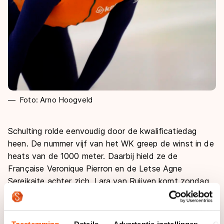
Foto: Arno Hoogveld
Schulting rolde eenvoudig door de kwalificatiedag
heen. De nummer vijf van het WK greep de winst in de
heats van de 1000 meter. Daarbij hield ze de
Française Veronique Pierron en de Letse Agne
Sereikaite achter zich. Lara van Ruijven komt zondag
ook in actie op de finalerondes van de kilometer. De
Zuid-Hollandse werd tweede, achter de Canadese Kim
Boutin.