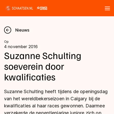
Tickets
Zoeken
Nieuws
Nieuws
Op
4 november 2016
Kalender
Suzanne Schulting
soeverein door
Disciplines
kwalificaties
Marathon
Uitslagen
Langebaan
Suzanne Schulting heeft tijdens de openingsdag
Langebaan
Shorttrack
Tijden & historie
van het wereldbekerseizoen in Calgary bij de
Shorttrack
Inlineskaten
kwalificaties al haar races gewonnen. Daarmee
Ranglijsten Langebaan
Marathon
verzekerde de negentienjarige juniore zich op
Kunstschaatsen