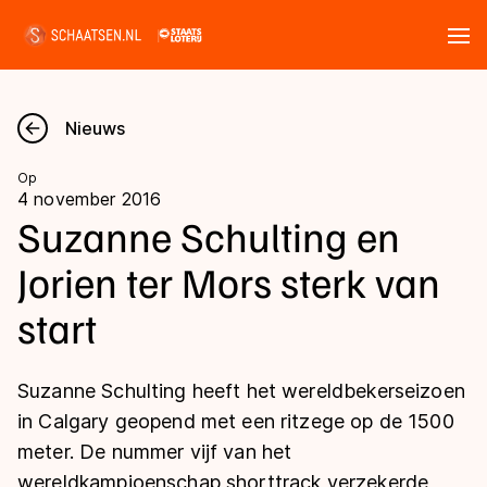
Tickets
Zoeken
Nieuws
Nieuws
Op
4 november 2016
Kalender
Suzanne Schulting en
Jorien ter Mors sterk van
Disciplines
start
Marathon
Uitslagen
Langebaan
Suzanne Schulting heeft het wereldbekerseizoen
Langebaan
Shorttrack
Tijden & historie
in Calgary geopend met een ritzege op de 1500
Shorttrack
Inlineskaten
meter. De nummer vijf van het
Ranglijsten Langebaan
Marathon
wereldkampioenschap shorttrack verzekerde
Kunstschaatsen