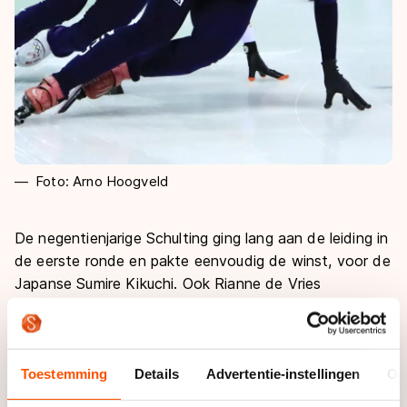
Foto: Arno Hoogveld
De negentienjarige Schulting ging lang aan de leiding in
de eerste ronde en pakte eenvoudig de winst, voor de
Japanse Sumire Kikuchi. Ook Rianne de Vries
verzekerde zich van de halve finales op de
schaatsmijl. De Friezin eindige als derde en wist door
haar snelle tijd kwalificatie af te dwingen.
Toestemming
Details
Advertentie-instellingen
Ov
Knegt moest in Calgary op zijn snelle derde tijd