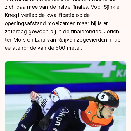
De weg op
Persoonlijke records & tijden
zich daarmee van de halve finales. Voor Sjinkie
Inlineskaten
Schoonrijden
Inschrijven wedstrijden
Knegt verliep de kwalificatie op de
Historie & statistiek
Schaatsfans
Kunstschaatsen
Natuurijs
openingsafstand moeizamer, maar hij is er
Algemene Nederlandse Schaatstijd
zaterdag gewoon bij in de finalerondes. Jorien
Alles voor jou als schaatsfan
Deze zomer de weg op
Olympische Spelen
ter Mors en Lara van Ruijven zegevierden in de
Evenementen
Waar kan ik schaatsen en skaten?
eerste ronde van de 500 meter.
Olympische Spelen
Tickets
Medaille overzicht
Livestreams
Medaillespiegel
Word schaatsfan!
Olympische uitslagen
Winacties
Van Jong tot Goud verhalen