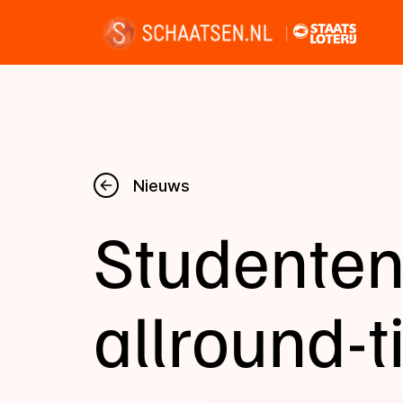
Nieuws
Nieuws
Studenten
Kalender
Disciplines
allround-ti
Uitslagen