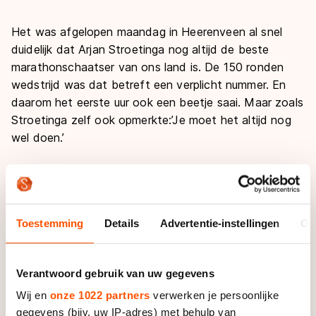
Het was afgelopen maandag in Heerenveen al snel
duidelijk dat Arjan Stroetinga nog altijd de beste
marathonschaatser van ons land is. De 150 ronden
wedstrijd was dat betreft een verplicht nummer. En
daarom het eerste uur ook een beetje saai. Maar zoals
Stroetinga zelf ook opmerkte:’Je moet het altijd nog
wel doen.’
Want in 150 ronden marathonschaatsen kan ook veel
misgaan. Zeker als je als uitgesproken favoriet daar
over gaat nadenken. Met een sterke BAM ploeg
Toestemming
Details
Advertentie-instellingen
Ov
waren materiaalpech of een valpartij de grootste
bedreigingen voor ‘Stroet’. De aanvallen van de
concurrentie werden met schijnbaar groot gemak
Verantwoord gebruik van uw gegevens
gepareerd door de BAM ploeg. Of gewoon door
Stroetinga zelf. Als een echte heerser.
Wij en
onze 1022 partners
verwerken je persoonlijke
gegevens (bijv. uw IP-adres) met behulp van