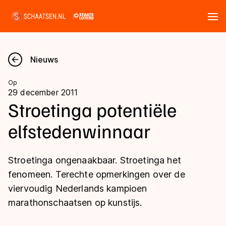
Tickets
Zoeken
Nieuws
Nieuws
Op
29 december 2011
Kalender
Stroetinga potentiële
elfstedenwinnaar
Disciplines
Marathon
Uitslagen
Stroetinga ongenaakbaar. Stroetinga het
Langebaan
fenomeen. Terechte opmerkingen over de
Langebaan
viervoudig Nederlands kampioen
Shorttrack
Tijden & historie
marathonschaatsen op kunstijs.
Shorttrack
Inlineskaten
Ranglijsten Langebaan
Marathon
Kunstschaatsen