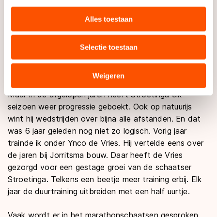
personaliseren, socialmediafuncties te bieden en
overwinningen. Ik herinner mij ook nog een wedstrijd in
websiteverkeer te analyseren. We delen informatie over
Alles toestaan
Amsterdam in 2006. Samen zaten we in een kopgroep,
uw gebruik van onze site met onze partners voor social
maar in de finale was Stroetinga nog niet zo
media, advertenties en analyse. Zij kunnen deze
overtuigend als bijvoorbeeld afgelopen maandag. Hij
Selectie toestaan
combineren met andere gegevens die u aan hen heeft
stemde zijn koers af op mij, met als gevolg dat we 4
e
verstrekt of die zij hebben verzameld via hun services.
en 5
e
werden.
Sommige partners kunnen gegevens doorgeven aan
Weigeren
landen buiten de EU, zoals de VS, waar mogelijk geen
Maar in de afgelopen jaren heeft Stroetinga elk
adequaat beschermingsniveau geldt volgens de GDPR.
seizoen weer progressie geboekt. Ook op natuurijs
Door op ‘Toestaan’ te klikken, stemt u in met deze
wint hij wedstrijden over bijna alle afstanden. En dat
overdracht. Meer informatie vindt u in ons
cookiebeleid
.
was 6 jaar geleden nog niet zo logisch. Vorig jaar
trainde ik onder Ynco de Vries. Hij vertelde eens over
de jaren bij Jorritsma bouw. Daar heeft de Vries
gezorgd voor een gestage groei van de schaatser
Stroetinga. Telkens een beetje meer training erbij. Elk
jaar de duurtraining uitbreiden met een half uurtje.
Vaak wordt er in het marathonschaatsen gesproken