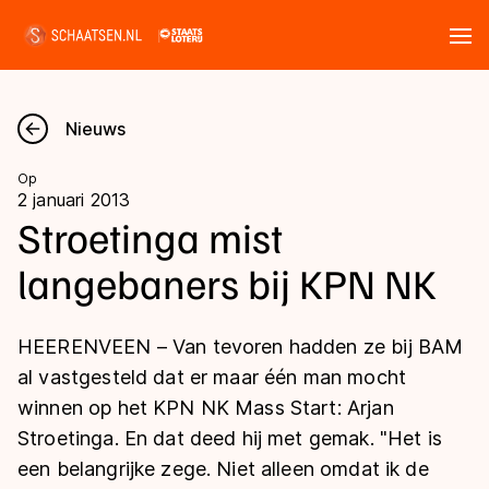
Tickets
Zoeken
Nieuws
Nieuws
Op
2 januari 2013
Kalender
Stroetinga mist
langebaners bij KPN NK
Disciplines
Marathon
Uitslagen
HEERENVEEN – Van tevoren hadden ze bij BAM
Langebaan
al vastgesteld dat er maar één man mocht
Langebaan
winnen op het KPN NK Mass Start: Arjan
Shorttrack
Tijden & historie
Stroetinga. En dat deed hij met gemak. "Het is
Shorttrack
Inlineskaten
een belangrijke zege. Niet alleen omdat ik de
Ranglijsten Langebaan
Marathon
Kunstschaatsen