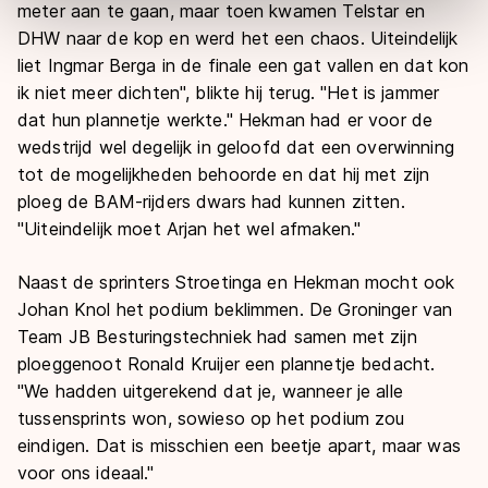
meter aan te gaan, maar toen kwamen Telstar en
Door op ‘Toestaan’ te klikken, stemt u in met deze
overdracht. Meer informatie vindt u in ons
cookiebeleid
.
DHW naar de kop en werd het een chaos. Uiteindelijk
liet Ingmar Berga in de finale een gat vallen en dat kon
ik niet meer dichten", blikte hij terug. "Het is jammer
dat hun plannetje werkte." Hekman had er voor de
wedstrijd wel degelijk in geloofd dat een overwinning
tot de mogelijkheden behoorde en dat hij met zijn
ploeg de BAM-rijders dwars had kunnen zitten.
"Uiteindelijk moet Arjan het wel afmaken."
Naast de sprinters Stroetinga en Hekman mocht ook
Johan Knol het podium beklimmen. De Groninger van
Team JB Besturingstechniek had samen met zijn
ploeggenoot Ronald Kruijer een plannetje bedacht.
"We hadden uitgerekend dat je, wanneer je alle
tussensprints won, sowieso op het podium zou
eindigen. Dat is misschien een beetje apart, maar was
voor ons ideaal."