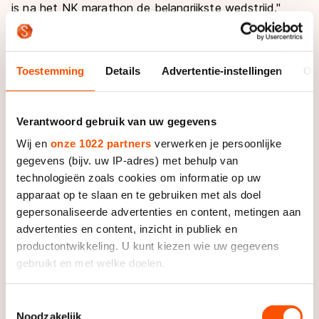
is na het NK marathon de belangrijkste wedstrijd."
Naast Stroetinga waren Jorrit Bergsma en Christijn
Groeneveld al geplaatst voor de mass start in Inzell.
Toestemming
Details
Advertentie-instellingen
Ov
Allen BAM-rijders dus, die allemaal nog hoog in het
klassement staan. "We kunnen daar alle drie nog het
klassement winnen." Aan die winst zit een geldbedrag
Verantwoord gebruik van uw gegevens
vast, maar dat is voor Stroetinga niet van belang.
Wij en
onze 1022 partners
verwerken je persoonlijke
"Dat is iets leuks, maar geen hoofddoel", lachte hij. "Bij
gegevens (bijv. uw IP-adres) met behulp van
de marathon doet het prijzengeld er ook niet toe.
technologieën zoals cookies om informatie op uw
Daar drinken we de koffie van."
apparaat op te slaan en te gebruiken met als doel
gepersonaliseerde advertenties en content, metingen aan
De kersverse Nederlands kampioen miste bij de
advertenties en content, inzicht in publiek en
wedstrijd de langebaanschaatsers. "Misschien zijn ze
productontwikkeling. U kunt kiezen wie uw gegevens
bang dat hun schaatsen een tikje krijgen of dat ze
gebruikt en met welke doelen.
zelf een pak slaag krijgen", zei Stroetinga. "Ik kan er in
ieder geval niets aan doen. Het ligt aan de
Als u het toestaat, willen we ook graag:
Toestemmingsselectie
langebaners zelf dat ze hier niet zijn." Hij merkte
Noodzakelijk
Informatie verzamelen over uw geografische locatie,