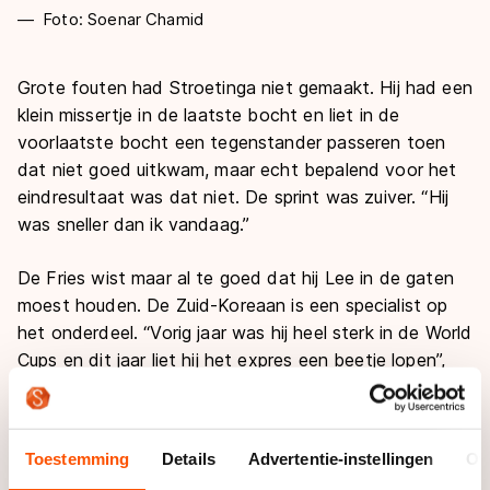
Foto: Soenar Chamid
Grote fouten had Stroetinga niet gemaakt. Hij had een
klein missertje in de laatste bocht en liet in de
voorlaatste bocht een tegenstander passeren toen
dat niet goed uitkwam, maar echt bepalend voor het
eindresultaat was dat niet. De sprint was zuiver. “Hij
was sneller dan ik vandaag.”
De Fries wist maar al te goed dat hij Lee in de gaten
moest houden. De Zuid-Koreaan is een specialist op
het onderdeel. “Vorig jaar was hij heel sterk in de World
Cups en dit jaar liet hij het expres een beetje lopen”,
zei Stroetinga. Dat was tactiek. “Ik wist dat hij alles
hierop zou zetten.”
Toestemming
Details
Advertentie-instellingen
Ov
Na het goud van vorig jaar is het zilver voor de Fries,