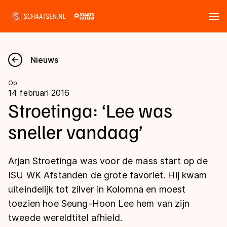
Tickets
Zoeken
Nieuws
Nieuws
Op
14 februari 2016
Kalender
Stroetinga: ‘Lee was
sneller vandaag’
Disciplines
Marathon
Uitslagen
Arjan Stroetinga was voor de mass start op de
Langebaan
ISU WK Afstanden de grote favoriet. Hij kwam
Langebaan
uiteindelijk tot zilver in Kolomna en moest
Shorttrack
Tijden & historie
toezien hoe Seung-Hoon Lee hem van zijn
Shorttrack
Inlineskaten
tweede wereldtitel afhield.
Ranglijsten Langebaan
Marathon
Kunstschaatsen