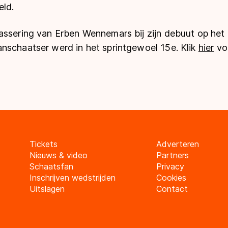
eld.
assering van Erben Wennemars bij zijn debuut op he
nschaatser werd in het sprintgewoel 15e. Klik
hier
voo
Tickets
Adverteren
Nieuws & video
Partners
Schaatsfan
Privacy
Inschrijven wedstrijden
Cookies
Uitslagen
Contact