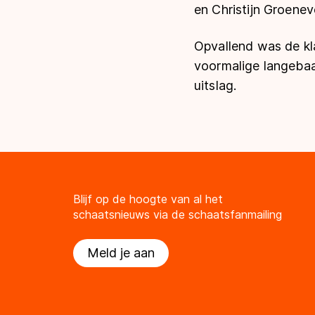
en Christijn Groenev
Opvallend was de kl
voormalige langebaa
uitslag.
Blijf op de hoogte van al het
schaatsnieuws via de schaatsfanmailing
Meld je aan