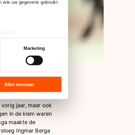
en wie uw gegevens gebruikt
an zijn
rinting)
t
detailgedeelte
in. U kunt uw
Marketing
bieden en websiteverkeer te
 media, advertenties en
ie zij hebben verzameld via
Alles toestaan
s de VS, waar mogelijk geen
 in met deze overdracht.
 vorig jaar, maar ook
ngen in de kiem waren
inga maakte de
rsloeg Ingmar Berga