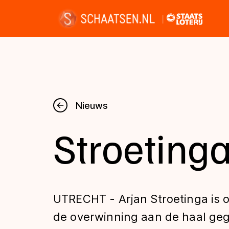
Nieuws
Nieuws
Stroetinga
Kalender
Disciplines
UTRECHT - Arjan Stroetinga is 
Uitslagen
de overwinning aan de haal ge