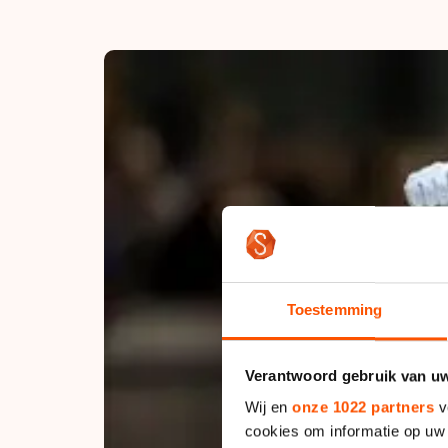
Tijden & historie
De weg op
Schaatsfans
Olympische Spe
Toestemming
Verantwoord gebruik van u
Wij en
onze 1022 partners
v
cookies om informatie op uw 