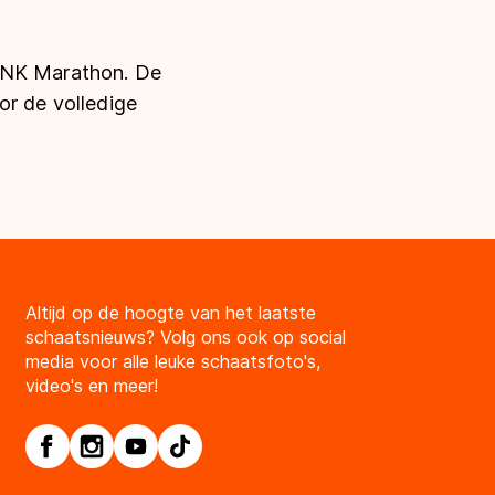
t NK Marathon. De
r de volledige
Altijd op de hoogte van het laatste
schaatsnieuws? Volg ons ook op social
media voor alle leuke schaatsfoto's,
video's en meer!