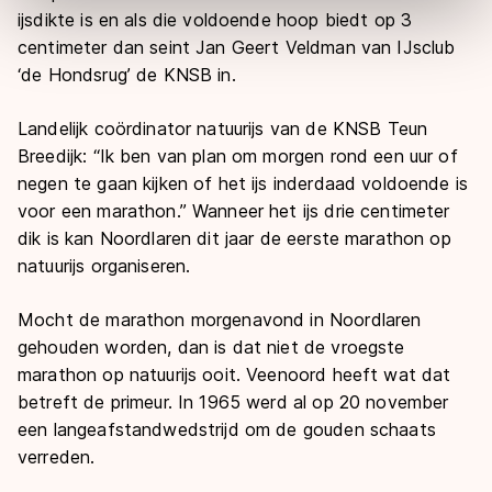
Door op ‘Toestaan’ te klikken, stemt u in met deze
ijsdikte is en als die voldoende hoop biedt op 3
overdracht. Meer informatie vindt u in ons
cookiebeleid
.
centimeter dan seint Jan Geert Veldman van IJsclub
‘de Hondsrug’ de KNSB in.
Landelijk coördinator natuurijs van de KNSB Teun
Breedijk: “Ik ben van plan om morgen rond een uur of
negen te gaan kijken of het ijs inderdaad voldoende is
voor een marathon.” Wanneer het ijs drie centimeter
dik is kan Noordlaren dit jaar de eerste marathon op
natuurijs organiseren.
Mocht de marathon morgenavond in Noordlaren
gehouden worden, dan is dat niet de vroegste
marathon op natuurijs ooit. Veenoord heeft wat dat
betreft de primeur. In 1965 werd al op 20 november
een langeafstandwedstrijd om de gouden schaats
verreden.