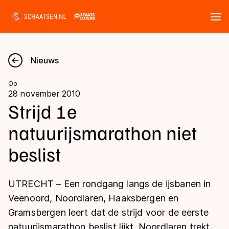
Tickets
Zoeken
Nieuws
Nieuws
Op
28 november 2010
Kalender
Strijd 1e
natuurijsmarathon niet
Disciplines
beslist
Marathon
Uitslagen
Langebaan
UTRECHT – Een rondgang langs de ijsbanen in
Langebaan
Shorttrack
Tijden & historie
Veenoord, Noordlaren, Haaksbergen en
Shorttrack
Inlineskaten
Gramsbergen leert dat de strijd voor de eerste
Ranglijsten Langebaan
Marathon
natuurijsmarathon beslist lijkt. Noordlaren trekt
Kunstschaatsen