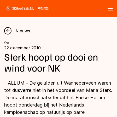
Tickets
Zoeken
Nieuws
Nieuws
Op
22 december 2010
Kalender
Sterk hoopt op dooi en
wind voor NK
Disciplines
Marathon
Uitslagen
HALLUM - De geluiden uit Wanneperveen waren
Langebaan
tot dusverre niet in het voordeel van Maria Sterk.
Langebaan
De marathonschaatsster uit het Friese Hallum
Shorttrack
Tijden & historie
hoopt donderdag bij het Nederlands
Shorttrack
Inlineskaten
kampioenschap op natuurijs op barre
Ranglijsten Langebaan
Marathon
Kunstschaatsen