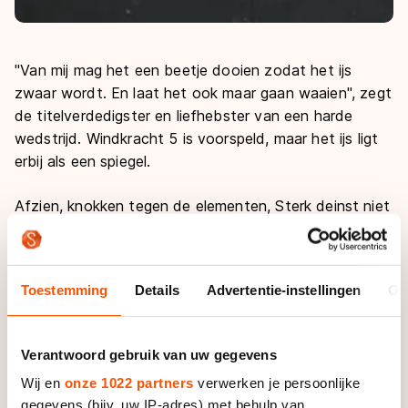
''Van mij mag het een beetje dooien zodat het ijs
zwaar wordt. En laat het ook maar gaan waaien'', zegt
de titelverdedigster en liefhebster van een harde
wedstrijd. Windkracht 5 is voorspeld, maar het ijs ligt
erbij als een spiegel.
Afzien, knokken tegen de elementen, Sterk deinst niet
terug voor ruige omstandigheden. Eind oktober
meldde ze zich 's avonds op haar thuisbaan Thialf
voor een marathon, terwijl de concurrentie dacht dat
Toestemming
Details
Advertentie-instellingen
Ov
ze die dag het NK wintertriatlon had verkozen. Daar
was ze ook geweest. Sterker nog, ze had 's middags
in Assen de titel opgeëist.
Verantwoord gebruik van uw gegevens
Wij en
onze 1022 partners
verwerken je persoonlijke
''Ik wilde graag een keer aan die triatlon meedoen. En
gegevens (bijv. uw IP-adres) met behulp van