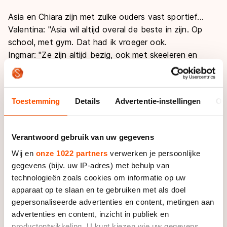
Asia en Chiara zijn met zulke ouders vast sportief...
Valentina: "Asia wil altijd overal de beste in zijn. Op
school, met gym. Dat had ik vroeger ook.
Ingmar: "Ze zijn altijd bezig, ook met skeeleren en
schaatsen. Chiara is nog wel heel klein. Asia vindt
schaatsen en skeeleren leuk en als dat blijft, moet ze
er vooral mee verder gaan. Als ze maar niet gaan
Toestemming
Details
Advertentie-instellingen
Ov
paardrijden. Daar heb ik zo'n hekel aan, dan ga ik zeker
niet met ze mee, ha."
Valentina knipoogt: "En dat weet Asia ook!"
Verantwoord gebruik van uw gegevens
Ingmar: "Zo heel veel praten we ook niet over de
Wij en
onze 1022 partners
verwerken je persoonlijke
sport thuis, hoor. We vinden het leuk om er andere
gegevens (bijv. uw IP-adres) met behulp van
dingen naast te hebben en veel met vrienden te doen.
technologieën zoals cookies om informatie op uw
In het peloton ben ik ook een van de mensen die het
apparaat op te slaan en te gebruiken met als doel
meest geniet van het leven. Ik drink 's avonds gerust
gepersonaliseerde advertenties en content, metingen aan
een biertje. Dat is voor mij belangrijk. Als ik plezier heb,
advertenties en content, inzicht in publiek en
zit ik het best in mijn vel."
productontwikkeling. U kunt kiezen wie uw gegevens