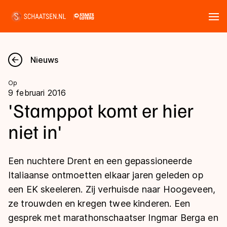
Tickets
Zoeken
Nieuws
Nieuws
Op
9 februari 2016
Kalender
'Stamppot komt er hier
niet in'
Disciplines
Marathon
Uitslagen
Een nuchtere Drent en een gepassioneerde
Langebaan
Italiaanse ontmoetten elkaar jaren geleden op
Langebaan
een EK skeeleren. Zij verhuisde naar Hoogeveen,
Shorttrack
Tijden & historie
ze trouwden en kregen twee kinderen. Een
Shorttrack
Inlineskaten
gesprek met marathonschaatser Ingmar Berga en
Ranglijsten Langebaan
Marathon
Kunstschaatsen