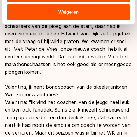
topcoach. Maar de jongens focussen zich steeds
verstrekt of die zij hebben verzameld via hun services.
meer op de langebaan. Ik wil gewoon marathons
Sommige partners kunnen gegevens doorgeven aan
Weigeren
winnen. Dit jaar stond ik vaak met maar een of twee
landen buiten de EU, zoals de VS, waar mogelijk geen
schaatsers van de ploeg aan de start, daar had ik
adequaat beschermingsniveau geldt volgens de GDPR.
geen zin meer in. Ik heb Edward van Dijk zelf opgebeld
Door op ‘Toestaan’ te klikken, stemt u in met deze
overdracht. Meer informatie vindt u in ons
cookiebeleid
.
met de vraag of hij wilde praten. We kwamen er snel
uit. Met Peter de Vries, onze nieuwe coach, heb ik al
eerder samengewerkt. Dat is goed bevallen. Voor het
marathonschaatsen is het ook goed als er meer goede
ploegen komen."
Valentina, jij bent bondscoach van de skeelerjunioren.
Wat zijn jouw ambities?
Valentina: "Ik vind het coachen van de jeugd heel leuk
en ben ook fanatiek. Soms zie ik mezelf schreeuwend
terug op een video en dan denk ik: nee, dat kan echt
niet! Ik had nooit de ambitie om coach te worden van
de senioren. Maar dit seizoen was ik bij het WK en ik