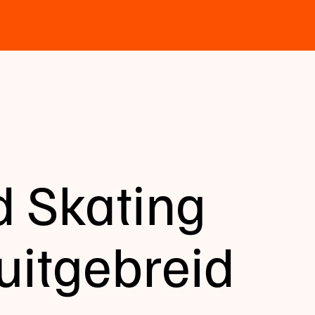
d Skating
itgebreid