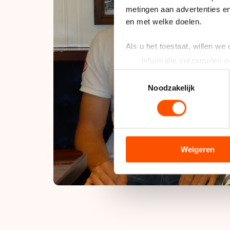
metingen aan advertenties en
en met welke doelen.
Als u het toestaat, willen we
Informatie verzamelen ov
Uw apparaat identificere
Toestemmingsselectie
Lees meer over hoe uw perso
Noodzakelijk
toestemming op elk moment wi
We gebruiken cookies om cont
analyseren. We delen informa
analyse. Zij kunnen deze com
Weigeren
hun services. Sommige partn
adequaat beschermingsniveau
Meer informatie vindt u in o