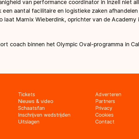
danigheid van
performance coordinator
in Inzell niet a
ok een aantal facilitaire en logistieke zaken afhandele
zo laat Marnix Wieberdink, oprichter van de Academy i
kort coach binnen het Olympic Oval-programma in Cal
Tickets
Adverteren
Nieuws & video
Partners
Schaatsfan
Privacy
Inschrijven wedstrijden
Cookies
Uitslagen
Contact