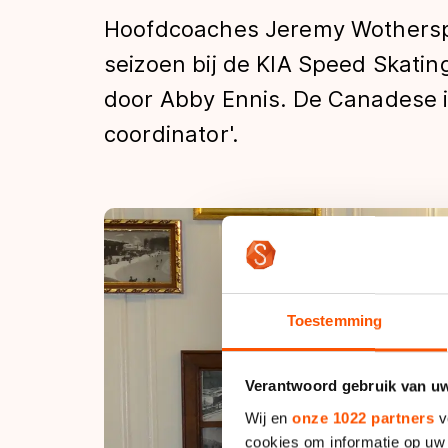
Tijden & historie
Hoofdcoaches Jeremy Wothersp
seizoen bij de KIA Speed Skati
door Abby Ennis. De Canadese 
De weg op
coordinator'.
Schaatsfans
Olympische Spe
Toestemming
Verantwoord gebruik van u
Wij en
onze 1022 partners
v
cookies om informatie op uw 