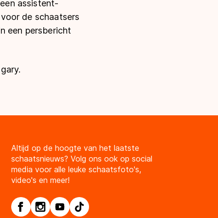
lleen assistent-
n voor de schaatsers
n een persbericht
gary.
Altijd op de hoogte van het laatste
schaatsnieuws? Volg ons ook op social
media voor alle leuke schaatsfoto's,
video's en meer!