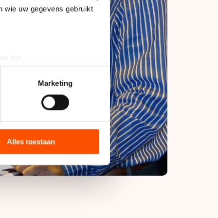
en wie uw gegevens gebruikt
an zijn
rinting)
t
detailgedeelte
in. U kunt uw
Marketing
bieden en websiteverkeer te
 media, advertenties en
ie zij hebben verzameld via
Alles toestaan
s de VS, waar mogelijk geen
 in met deze overdracht.