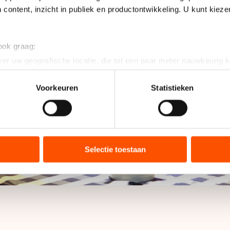
 content, inzicht in publiek en productontwikkeling. U kunt kiez
 ook graag:
er uw geografische locatie, die tot een paar meter nauwkeurig k
n door het actief te scannen op specifieke eigenschappen (fingerp
onlijke gegevens worden verwerkt en stel uw voorkeuren in he
Voorkeuren
Statistieken
jzigen of intrekken in de Cookieverklaring.
ent en advertenties te personaliseren, socialmediafuncties te 
tie over uw gebruik van onze site met onze partners voor social
bineren met andere gegevens die u aan hen heeft verstrekt of d
Selectie toestaan
ers kunnen gegevens doorgeven aan landen buiten de EU, zoal
 geldt volgens de GDPR. Door op ‘Toestaan’ te klikken, stemt u
ns
cookiebeleid
.