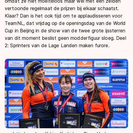
De weg op
omdat ze niet moeiteloos maar wel met een zelden
Persoonlijke records & tijden
Inlineskaten
vertoonde regelmaat de prijzen bij elkaar schaatst.
Schoonrijden
Inschrijven wedstrijden
Klaar? Dan is het ook tijd om te applaudisseren voor
Historie & statistiek
Schaatsfans
Kunstschaatsen
Natuurijs
TeamNL, dat vrijdag op de openingsdag van de World
Algemene Nederlandse Schaatstijd
Cup in Beijing in de show van de twee grote ijssterren
Alles voor jou als schaatsfan
Deze zomer de weg op
Olympische Spelen
van dit moment beslist geen modderfiguur sloeg. Deel
Evenementen
2: Sprinters van de Lage Landen maken furore.
Waar kan ik schaatsen en skaten?
Olympische Spelen
Tickets
Medaille overzicht
Livestreams
Medaillespiegel
Word schaatsfan!
Olympische uitslagen
Winacties
Van Jong tot Goud verhalen