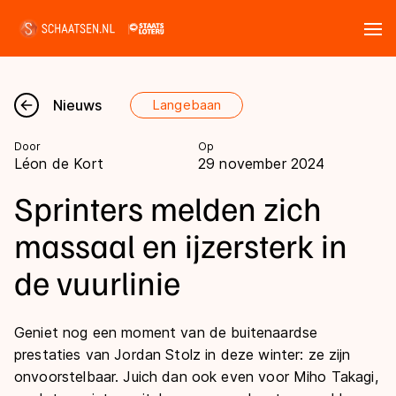
Tickets
Zoeken
Nieuws
Langebaan
Nieuws
Door
Op
Léon de Kort
29 november 2024
Kalender
Sprinters melden zich
Disciplines
massaal en ijzersterk in
Marathon
de vuurlinie
Uitslagen
Langebaan
Langebaan
Shorttrack
Geniet nog een moment van de buitenaardse
Tijden & historie
prestaties van Jordan Stolz in deze winter: ze zijn
Shorttrack
Inlineskaten
onvoorstelbaar. Juich dan ook even voor Miho Takagi,
Ranglijsten Langebaan
Marathon
Kunstschaatsen