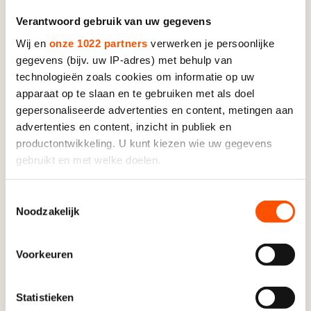
Verantwoord gebruik van uw gegevens
Wij en
onze 1022 partners
verwerken je persoonlijke
gegevens (bijv. uw IP-adres) met behulp van
technologieën zoals cookies om informatie op uw
apparaat op te slaan en te gebruiken met als doel
gepersonaliseerde advertenties en content, metingen aan
advertenties en content, inzicht in publiek en
productontwikkeling. U kunt kiezen wie uw gegevens
gebruikt en met welke doelen.
Als u het toestaat, willen we ook graag:
Toestemmingsselectie
Noodzakelijk
Informatie verzamelen over uw geografische locatie,
die tot een paar meter nauwkeurig kan zijn
Uw apparaat identificeren door het actief te scannen
Voorkeuren
op specifieke eigenschappen (fingerprinting)
Lees meer over hoe uw persoonlijke gegevens worden
Statistieken
verwerkt en stel uw voorkeuren in het
detailgedeelte
in.