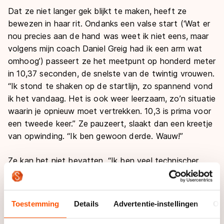
Dat ze niet langer gek blijkt te maken, heeft ze
bewezen in haar rit. Ondanks een valse start (‘Wat er
nou precies aan de hand was weet ik niet eens, maar
volgens mijn coach Daniel Greig had ik een arm wat
omhoog’) passeert ze het meetpunt op honderd meter
in 10,37 seconden, de snelste van de twintig vrouwen.
“Ik stond te shaken op de startlijn, zo spannend vond
ik het vandaag. Het is ook weer leerzaam, zo’n situatie
waarin je opnieuw moet vertrekken. 10,3 is prima voor
een tweede keer.” Ze pauzeert, slaakt dan een kreetje
van opwinding. “Ik ben gewoon derde. Wauw!”
Ze kan het niet bevatten. “Ik ben veel technischer
gaan schaatsen, misschien dat het daardoor allemaal
op z’n plek valt. Het is de kracht van de herhaling.
Steeds blijven doorgaan en geloven in mezelf. Plus de
Toestemming
Details
Advertentie-instellingen
Ov
coaches, de staf, iedereen verricht zulk geweldig werk
in de ploeg. Dat mag ik niet vergeten.”