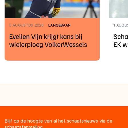
5 AUGUSTUS 2026
LANGEBAAN
1 AUGU
Evelien Vijn krijgt kans bij
Scha
wielerploeg VolkerWessels
EK w
Blijf op de hoogte van al het schaatsnieuws via de
schaatsfanmailing