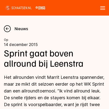
Tickets
Zoeken
Nieuws
Nieuws
Op
14 december 2015
Kalender
Sprint gaat boven
allround bij Leenstra
Disciplines
Marathon
Uitslagen
Het allrounden vindt Marrit Leenstra spannender,
Langebaan
maar ze mikt dit seizoen eerder op het WK Sprint
Langebaan
dan een allroundtoernooi. “Ik vind allround leuk.
Shorttrack
Tijden & historie
De snelle rijders en de stayers komen bij elkaar.
Shorttrack
Inlineskaten
De sprint is voorspelbaarder, want je rijdt twee
Ranglijsten Langebaan
Marathon
Kunstschaatsen