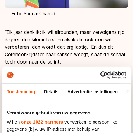
Foto: Soenar Chamid
“Elk jaar denk ik: ik wil allrounden, maar vervolgens rijd
ik geen drie kilometers. En als ik die ook nog wil
verbeteren, dan wordt dat erg lastig.” En dus als
Corendon-rijdster haar kansen weegt, slaat de schaal
toch door naar de sprint.
Dat is een afweging naar haar mogelijkheden op de
verschillende disciplines. “Ik denk dat ik niet goed
genoeg ben voor een EK of WK Allround. Ik heb ook
Toestemming
Details
Advertentie-instellingen
Ov
niet die ambitie”, stelt ze in Thialf. “En op een vijf
kilometer heb ik al helemaal niets te zoeken.”
Verantwoord gebruik van uw gegevens
Wel blijft er een kansje dat Leenstra op de KPN NK
Wij en
onze 1022 partners
verwerken je persoonlijke
Afstanden de drie kilometer rijdt. “Ik moet even kijken,
gegevens (bijv. uw IP-adres) met behulp van