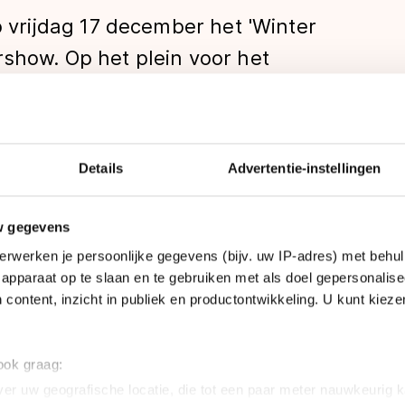
rijdag 17 december het 'Winter
rshow. Op het plein voor het
nstenaar Pyromancer de voorstelling
ig vuurspektakel rond een brandende
Details
Advertentie-instellingen
len
w gegevens
vond van 19 tot 21 uur voor iedereen gratis toeganke
erwerken je persoonlijke gegevens (bijv. uw IP-adres) met behul
er 2010 t/m 2 januari 2011.
apparaat op te slaan en te gebruiken met als doel gepersonalise
 content, inzicht in publiek en productontwikkeling. U kunt kiez
on' ondergaat het hele Spoorwegmuseum een metamor
rwetse carrousel, een overdekte ijsbaan, duizenden l
 ook graag:
ffertjes zorgen voor een warme nostalgische wintersf
er uw geografische locatie, die tot een paar meter nauwkeurig k