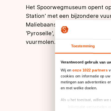
Tijden & historie
Het Spoorwegmuseum opent op v
Station' met een bijzondere vuu
Maliebaanstation brengt vuurku
De weg op
'Pyroselle', een sprookjesacht
vuurmolen.
Schaatsfans
Toestemming
Olympische Spe
Verantwoord gebruik van u
Het museum is deze a
Wij en
onze 1022 partners
v
loopt van 18 decemb
cookies om informatie op uw 
metingen aan advertenties en
en met welke doelen.
Voor 'Winter Stati
guirlandes, een oude
Als u het toestaat, willen we
van oliebollen en po
Informatie verzamelen ov