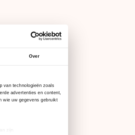
Op
15 december 2010
Over
lijk. Winter Station
p van technologieën zoals
erde advertenties en content,
en wie uw gegevens gebruikt
fose: kerstbomen,
ichtjes en de geur
eer.
an zijn