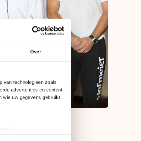
Over
p van technologieën zoals
erde advertenties en content,
en wie uw gegevens gebruikt
an zijn
rinting)
izoen de