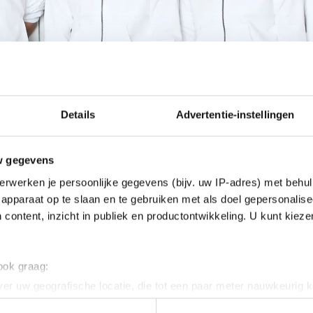
Details
Advertentie-instellingen
w gegevens
erwerken je persoonlijke gegevens (bijv. uw IP-adres) met behul
apparaat op te slaan en te gebruiken met als doel gepersonalise
 content, inzicht in publiek en productontwikkeling. U kunt kiez
 ook graag:
er uw geografische locatie, die tot een paar meter nauwkeurig k
n door het actief te scannen op specifieke eigenschappen (fingerp
eizoen bij de Hofmeier schaatsploeg, die begin dit se