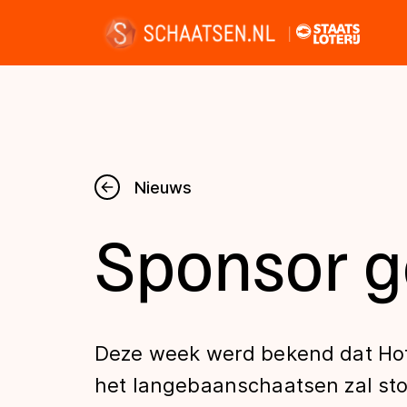
Nieuws
Nieuws
Sponsor g
Kalender
Disciplines
Deze week werd bekend dat Hofme
Uitslagen
het langebaanschaatsen zal st