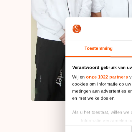
Toestemming
Verantwoord gebruik van u
Wij en
onze 1022 partners
v
cookies om informatie op uw 
metingen aan advertenties en
en met welke doelen.
Als u het toestaat, willen we
Informatie verzamelen ov
Uw apparaat identificere
Dit is mijn tweede s
Toestemmingsselectie