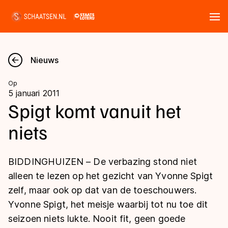
Tickets
Zoeken
Nieuws
Nieuws
Op
5 januari 2011
Kalender
Spigt komt vanuit het
niets
Disciplines
Marathon
Uitslagen
BIDDINGHUIZEN – De verbazing stond niet
Langebaan
alleen te lezen op het gezicht van Yvonne Spigt
Langebaan
zelf, maar ook op dat van de toeschouwers.
Shorttrack
Tijden & historie
Yvonne Spigt, het meisje waarbij tot nu toe dit
Shorttrack
Inlineskaten
seizoen niets lukte. Nooit fit, geen goede
Ranglijsten Langebaan
Marathon
Kunstschaatsen