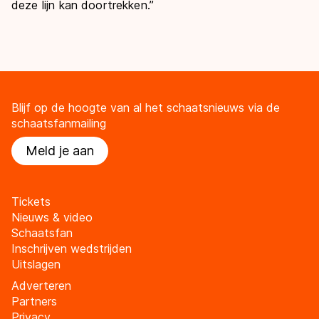
deze lijn kan doortrekken.’’
Blijf op de hoogte van al het schaatsnieuws via de
schaatsfanmailing
Meld je aan
Tickets
Nieuws & video
Schaatsfan
Inschrijven wedstrijden
Uitslagen
Adverteren
Partners
Privacy