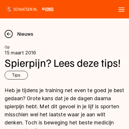
Tickets
Zoeken
Nieuws
Nieuws
Op
15 maart 2016
Kalender
Spierpijn? Lees deze tips!
Disciplines
Tips
Marathon
Heb je tijdens je training net even te goed je best
Uitslagen
Langebaan
gedaan? Grote kans dat je de dagen daarna
Langebaan
spierpijn hebt. Met dit gevoel in je lijf is sporten
Shorttrack
Tijden & historie
misschien wel het laatste waar je aan wilt
Shorttrack
Inlineskaten
denken. Toch is beweging het beste medicijn
Ranglijsten Langebaan
Marathon
Kunstschaatsen