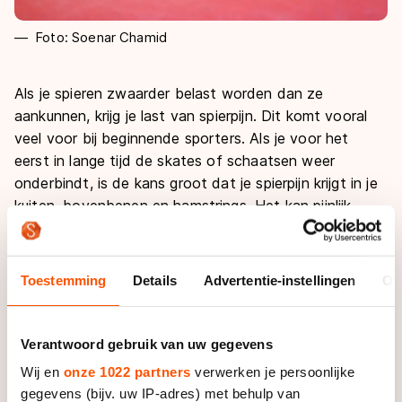
Foto: Soenar Chamid
Als je spieren zwaarder belast worden dan ze
aankunnen, krijg je last van spierpijn. Dit komt vooral
veel voor bij beginnende sporters. Als je voor het
eerst in lange tijd de skates of schaatsen weer
onderbindt, is de kans groot dat je spierpijn krijgt in je
kuiten, bovenbenen en hamstrings. Het kan pijnlijk
aanvoelen, maar meestal is spierpijn onschuldig. De pijn
gaat vanzelf binnen enkele dagen weg.
Toestemming
Details
Advertentie-instellingen
Ov
Bewegen
Bij veel blessures is rust het antwoord, maar bij
gewone spierpijn is het juist goed om te blijven
Verantwoord gebruik van uw gegevens
bewegen. Juist door de spieren te gebruiken wordt de
Wij en
onze 1022 partners
verwerken je persoonlijke
doorbloeding bevorderd. En een betere doorbloeding
gegevens (bijv. uw IP-adres) met behulp van