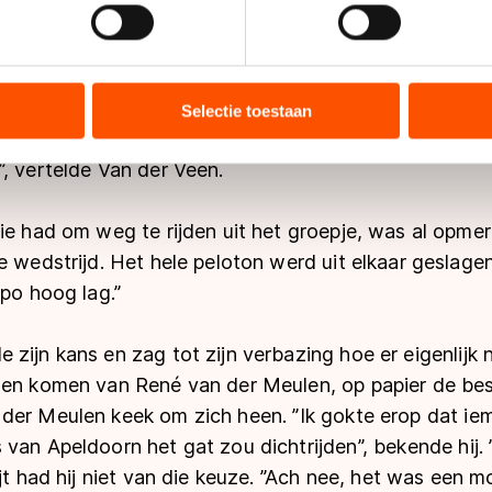
jzigen of intrekken in de Cookieverklaring.
ent en advertenties te personaliseren, socialmediafuncties te 
sloeg Arno van der Veen vier rondjes voor het einde 
tie over uw gebruik van onze site met onze partners voor social
n. De 42-jarige rijder keek eens om zich heen in de 
bineren met andere gegevens die u aan hen heeft verstrekt of d
Selectie toestaan
ers kunnen gegevens doorgeven aan landen buiten de EU, zoal
at hij iets moest verzinnen. ’’De sprint is niet mijn s
 geldt volgens de GDPR. Door op ‘Toestaan’ te klikken, stemt u
, vertelde Van der Veen.
ns
cookiebeleid
.
ie had om weg te rijden uit het groepje, was al opmerk
e wedstrijd. Het hele peloton werd uit elkaar geslage
po hoog lag.’’
zijn kans en zag tot zijn verbazing hoe er eigenlijk
nen komen van René van der Meulen, op papier de best
der Meulen keek om zich heen. ’’Ik gokte erop dat ie
van Apeldoorn het gat zou dichtrijden’’, bekende hij. 
jt had hij niet van die keuze. ’’Ach nee, het was een m