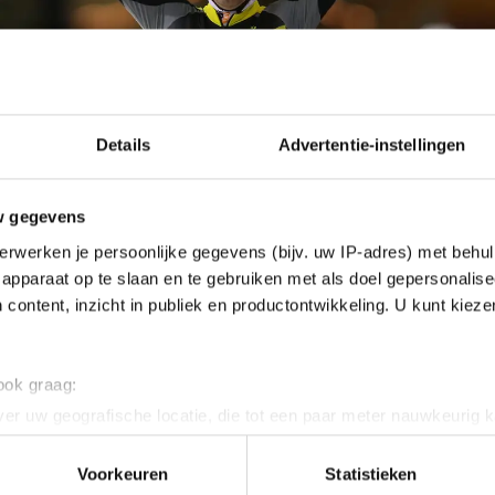
Details
Advertentie-instellingen
w gegevens
erwerken je persoonlijke gegevens (bijv. uw IP-adres) met behul
apparaat op te slaan en te gebruiken met als doel gepersonalise
 content, inzicht in publiek en productontwikkeling. U kunt kiez
 ook graag:
er uw geografische locatie, die tot een paar meter nauwkeurig k
n door het actief te scannen op specifieke eigenschappen (fingerp
onlijke gegevens worden verwerkt en stel uw voorkeuren in he
Voorkeuren
Statistieken