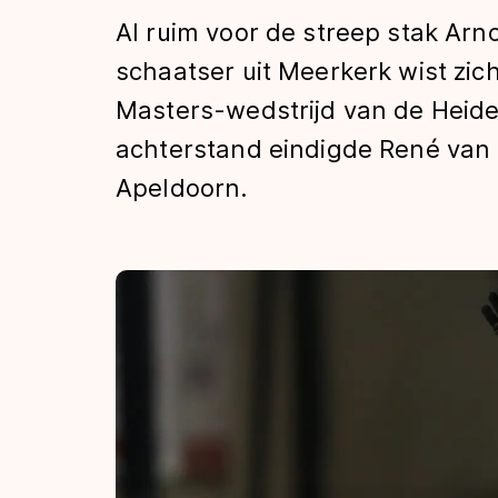
Tijden & historie
Al ruim voor de streep stak Arn
schaatser uit Meerkerk wist zic
Masters-wedstrijd van de Heide
De weg op
achterstand eindigde René van
Apeldoorn.
Schaatsfans
Olympische Spe