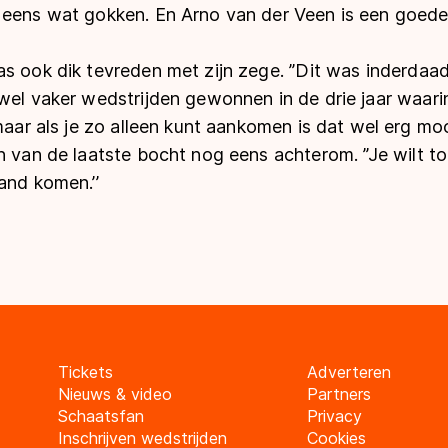
 eens wat gokken. En Arno van der Veen is een goede 
as ook dik tevreden met zijn zege. ’’Dit was inderdaa
wel vaker wedstrijden gewonnen in de drie jaar waarin
 maar als je zo alleen kunt aankomen is dat wel erg moo
n van de laatste bocht nog eens achterom. ’’Je wilt to
and komen.’’
Tickets
Adverteren
Nieuws & video
Partners
Schaatsfan
Privacy
Inschrijven wedstrijden
Cookies