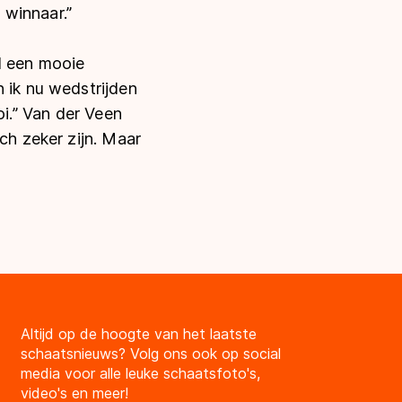
winnaar.’’
d een mooie
 ik nu wedstrijden
i.’’ Van der Veen
ch zeker zijn. Maar
Altijd op de hoogte van het laatste
schaatsnieuws? Volg ons ook op social
media voor alle leuke schaatsfoto's,
video's en meer!