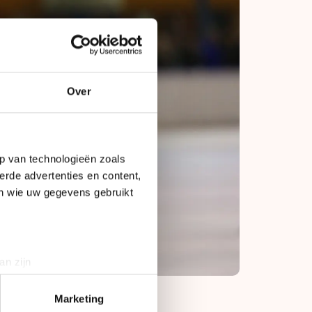
Over
p van technologieën zoals
erde advertenties en content,
en wie uw gegevens gebruikt
an zijn
rinting)
t
detailgedeelte
in. U kunt uw
Marketing