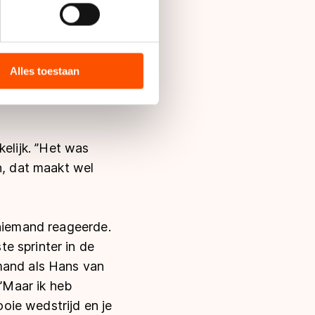
bieden en websiteverkeer te
van de wedstrijd
 media, advertenties en
kopgroep van negen
ie zij hebben verzameld via
Alles toestaan
s de VS, waar mogelijk geen
terkste kant, dus ik
 in met deze overdracht.
elijk. ’’Het was
n, dat maakt wel
 niemand reageerde.
e sprinter in de
mand als Hans van
’’Maar ik heb
ooie wedstrijd en je