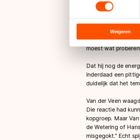
toestemming op elk moment wi
We gebruiken cookies om cont
De beslissende slag 
analyseren. We delen informa
over zeventig ronde
analyse. Zij kunnen deze com
Weigeren
hun services. Sommige partn
man en concludeerde d
adequaat beschermingsniveau
moest wat proberen’’
Meer informatie vindt u in o
Dat hij nog de energ
inderdaad een pittig
duidelijk dat het tem
Van der Veen waagde 
Die reactie had kun
kopgroep. Maar Van 
de Wetering of Hans 
misgegokt.’’ Echt spi