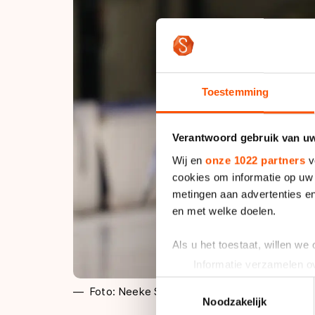
Toestemming
Verantwoord gebruik van u
Wij en
onze 1022 partners
v
cookies om informatie op uw 
metingen aan advertenties en
en met welke doelen.
Als u het toestaat, willen we
Informatie verzamelen ov
Uw apparaat identificere
Toestemmingsselectie
Foto: Neeke Smit
Lees meer over hoe uw perso
Noodzakelijk