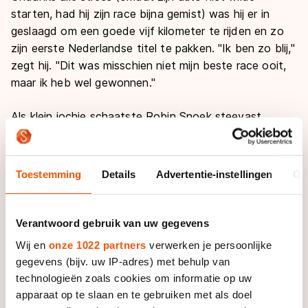
starten, had hij zijn race bijna gemist) was hij er in
geslaagd om een goede vijf kilometer te rijden en zo
zijn eerste Nederlandse titel te pakken. "Ik ben zo blij,"
zegt hij. "Dit was misschien niet mijn beste race ooit,
maar ik heb wel gewonnen."
Als klein jochie schaatste Robin Snoek steevast
achter aan. Door een ongeluk met een quad had hij op
zijn dertiende zijn knie verbrijzeld en dat gooide aardig
wat roet in de plannen van de jonge schaatser uit
Toestemming
Details
Advertentie-instellingen
Ov
Abcoude. "Het gas van de quad bleef hangen,
waardoor ik met mijn knie tegen een hek aan ben
geknald," vertelt hij. "Mijn knie was zo kapot, dat ik
Verantwoord gebruik van uw gegevens
lang moest revalideren. Het duurde acht maanden
Wij en
onze 1022 partners
verwerken je persoonlijke
voordat ik het ijs weer op kon."
gegevens (bijv. uw IP-adres) met behulp van
technologieën zoals cookies om informatie op uw
De jonge boer uit Abcoude pakte het schaatsen weer
apparaat op te slaan en te gebruiken met als doel
op, maar echt hard ging hij nog niet. Door zijn