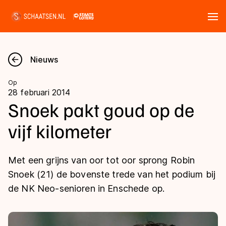
Tickets
Zoeken
Nieuws
Nieuws
Op
28 februari 2014
Kalender
Snoek pakt goud op de
vijf kilometer
Disciplines
Marathon
Uitslagen
Met een grijns van oor tot oor sprong Robin
Langebaan
Snoek (21) de bovenste trede van het podium bij
Langebaan
de NK Neo-senioren in Enschede op.
Shorttrack
Tijden & historie
Shorttrack
Inlineskaten
Ranglijsten Langebaan
Marathon
Kunstschaatsen