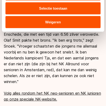
media, advertenties en analyse. Zij kunnen deze
progressie er op de vijf kilometer van vandaag uit is
Selectie toestaan
combineren met andere gegevens die u aan hen heeft
gekomen !"
verstrekt of die zij hebben verzameld via hun services.
Sommige partners kunnen gegevens doorgeven aan
Weigeren
Hij balt zijn vuisten en geeft een ‘high five’ aan zijn
landen buiten de EU, zoals de VS, waar mogelijk geen
tegenstander Leon van Alstede, de lokale man uit
adequaat beschermingsniveau geldt volgens de GDPR.
Enschede, die met een tijd van 6.56 zilver veroverde.
Door op ‘Toestaan’ te klikken, stemt u in met deze
Olaf Smit pakte het brons. "Ik ben erg trots," zegt
overdracht. Meer informatie vindt u in ons
cookiebeleid
.
Snoek. "Vroeger schaatsten die jongens me allemaal
voorbij en nu ben ik gewoon het snelst. Ik ben
Nederlands kampioen! Tja, en dat een aantal jongens
er dan niet zijn (die zijn bij het NK Allround voor
senioren in Amsterdam, red), dat kan me dan weinig
schelen. Als ze er niet zijn, dan kunnen ze ook niet
winnen."
Volg alles rondom het NK neo-senioren en NK junioren
op onze speciale NK-website.