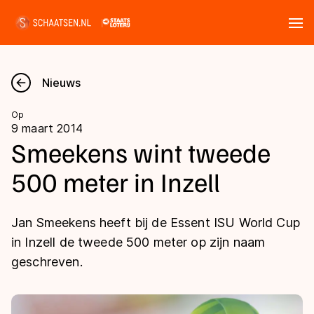
Tickets
Zoeken
Nieuws
Nieuws
Op
9 maart 2014
Kalender
Smeekens wint tweede
500 meter in Inzell
Disciplines
Marathon
Uitslagen
Jan Smeekens heeft bij de Essent ISU World Cup
Langebaan
in Inzell de tweede 500 meter op zijn naam
Langebaan
geschreven.
Shorttrack
Tijden & historie
Shorttrack
Inlineskaten
Ranglijsten Langebaan
Marathon
Kunstschaatsen